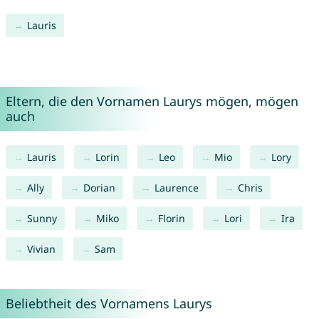
Lauris
Eltern, die den Vornamen Laurys mögen, mögen
auch
Lauris
Lorin
Leo
Mio
Lory
Ally
Dorian
Laurence
Chris
Sunny
Miko
Florin
Lori
Ira
Vivian
Sam
Beliebtheit des Vornamens Laurys