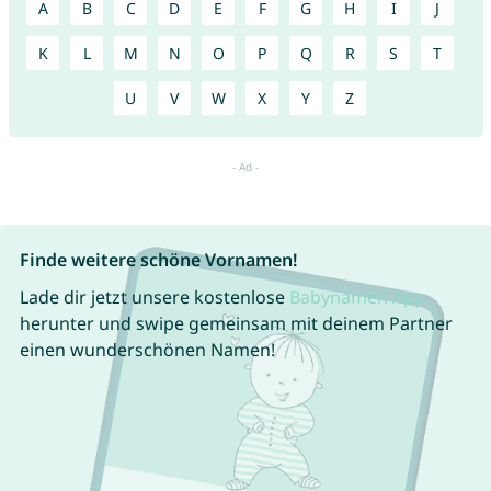
A
B
C
D
E
F
G
H
I
J
K
L
M
N
O
P
Q
R
S
T
U
V
W
X
Y
Z
Finde weitere schöne Vornamen!
Lade dir jetzt unsere kostenlose
Babynamen App
herunter und swipe gemeinsam mit deinem Partner
einen wunderschönen Namen!