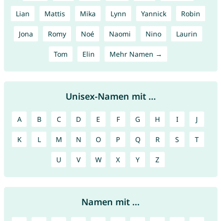
Lian
Mattis
Mika
Lynn
Yannick
Robin
Jona
Romy
Noé
Naomi
Nino
Laurin
Tom
Elin
Mehr Namen →
Unisex-Namen mit ...
A
B
C
D
E
F
G
H
I
J
K
L
M
N
O
P
Q
R
S
T
U
V
W
X
Y
Z
Namen mit ...