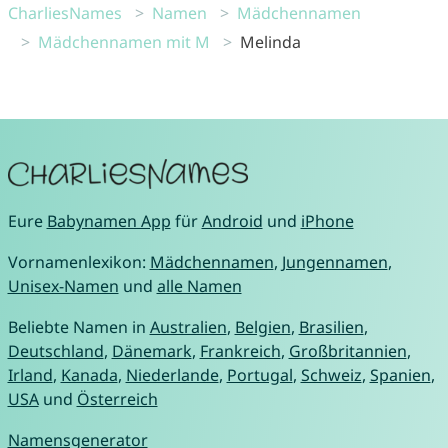
CharliesNames
Namen
Mädchennamen
Mädchennamen mit M
Melinda
Eure
Babynamen App
für
Android
und
iPhone
Vornamenlexikon:
Mädchennamen
,
Jungennamen
,
Unisex-Namen
und
alle Namen
Beliebte Namen in
Australien
,
Belgien
,
Brasilien
,
Deutschland
,
Dänemark
,
Frankreich
,
Großbritannien
,
Irland
,
Kanada
,
Niederlande
,
Portugal
,
Schweiz
,
Spanien
,
USA
und
Österreich
Namensgenerator