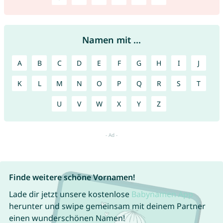
Namen mit ...
A
B
C
D
E
F
G
H
I
J
K
L
M
N
O
P
Q
R
S
T
U
V
W
X
Y
Z
Finde weitere schöne Vornamen!
Lade dir jetzt unsere kostenlose
Babynamen App
herunter und swipe gemeinsam mit deinem Partner
einen wunderschönen Namen!