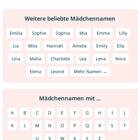
Weitere beliebte Mädchennamen
Emilia
Sophie
Sophia
Mia
Emma
Lilly
Lia
Mila
Hannah
Amelie
Emily
Ella
Lina
Malia
Charlotte
Lea
Lena
Nora
Elena
Leonie
Mehr Namen →
Mädchennamen mit ...
A
B
C
D
E
F
G
H
I
J
K
L
M
N
O
P
Q
R
S
T
U
V
W
X
Y
Z