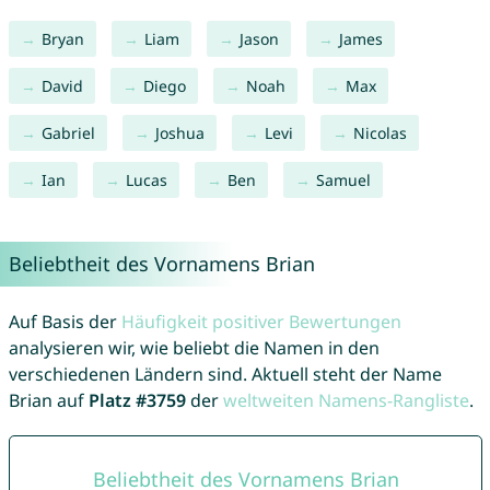
Bryan
Liam
Jason
James
David
Diego
Noah
Max
Gabriel
Joshua
Levi
Nicolas
Ian
Lucas
Ben
Samuel
Beliebtheit des Vornamens Brian
Auf Basis der
Häufigkeit positiver Bewertungen
analysieren wir, wie beliebt die Namen in den
verschiedenen Ländern sind. Aktuell steht der Name
Brian auf
Platz #3759
der
weltweiten Namens-Rangliste
.