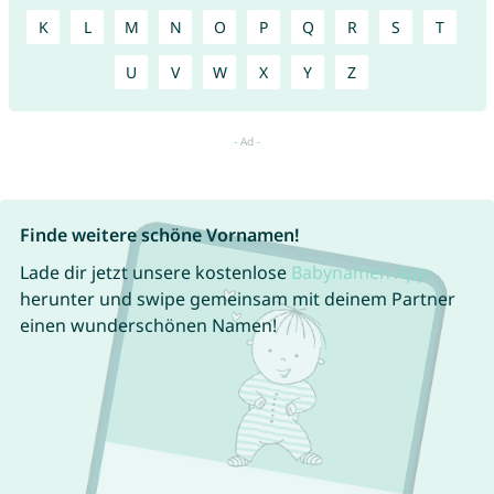
K
L
M
N
O
P
Q
R
S
T
U
V
W
X
Y
Z
Finde weitere schöne Vornamen!
Lade dir jetzt unsere kostenlose
Babynamen App
herunter und swipe gemeinsam mit deinem Partner
einen wunderschönen Namen!