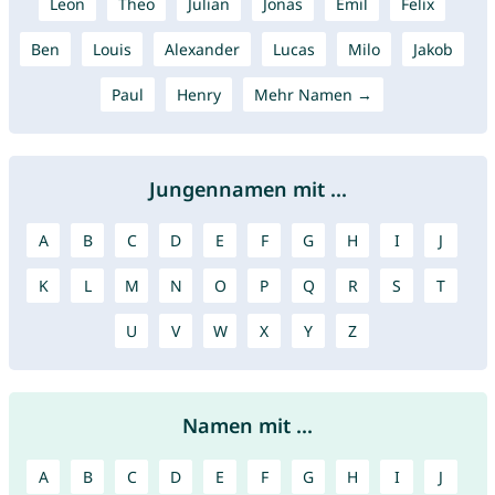
Leon
Theo
Julian
Jonas
Emil
Felix
Ben
Louis
Alexander
Lucas
Milo
Jakob
Paul
Henry
Mehr Namen →
Jungennamen mit ...
A
B
C
D
E
F
G
H
I
J
K
L
M
N
O
P
Q
R
S
T
U
V
W
X
Y
Z
Namen mit ...
A
B
C
D
E
F
G
H
I
J