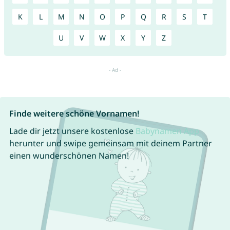
K
L
M
N
O
P
Q
R
S
T
U
V
W
X
Y
Z
Finde weitere schöne Vornamen!
Lade dir jetzt unsere kostenlose
Babynamen App
herunter und swipe gemeinsam mit deinem Partner
einen wunderschönen Namen!