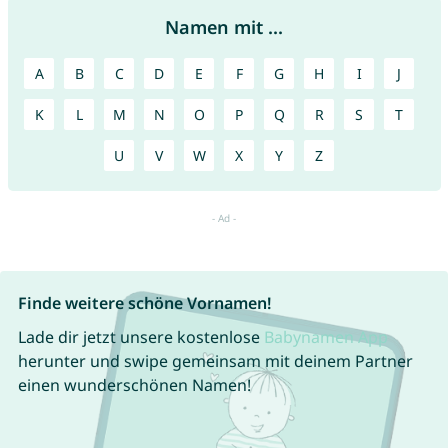
Namen mit ...
A
B
C
D
E
F
G
H
I
J
K
L
M
N
O
P
Q
R
S
T
U
V
W
X
Y
Z
Finde weitere schöne Vornamen!
Lade dir jetzt unsere kostenlose
Babynamen App
herunter und swipe gemeinsam mit deinem Partner
einen wunderschönen Namen!