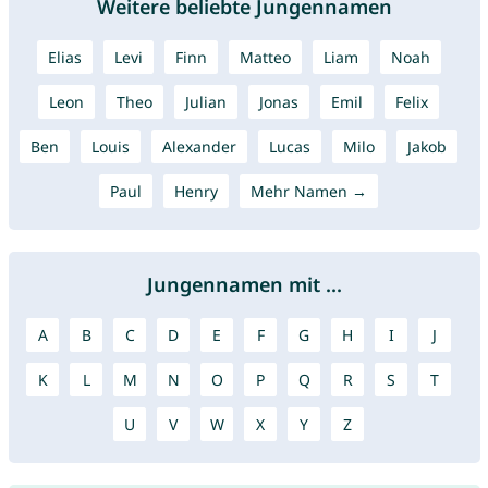
Weitere beliebte Jungennamen
Elias
Levi
Finn
Matteo
Liam
Noah
Leon
Theo
Julian
Jonas
Emil
Felix
Ben
Louis
Alexander
Lucas
Milo
Jakob
Paul
Henry
Mehr Namen →
Jungennamen mit ...
A
B
C
D
E
F
G
H
I
J
K
L
M
N
O
P
Q
R
S
T
U
V
W
X
Y
Z