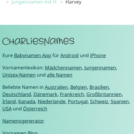
Jungennamen mit H
Harvey
Eure
Babynamen App
für
Android
und
iPhone
Vornamenlexikon:
Mädchennamen
,
Jungennamen
,
Unisex-Namen
und
alle Namen
Beliebte Namen in
Australien
,
Belgien
,
Brasilien
,
Deutschland
,
Dänemark
,
Frankreich
,
Großbritannien
,
Irland
,
Kanada
,
Niederlande
,
Portugal
,
Schweiz
,
Spanien
,
USA
und
Österreich
Namensgenerator
Vornamen Blog