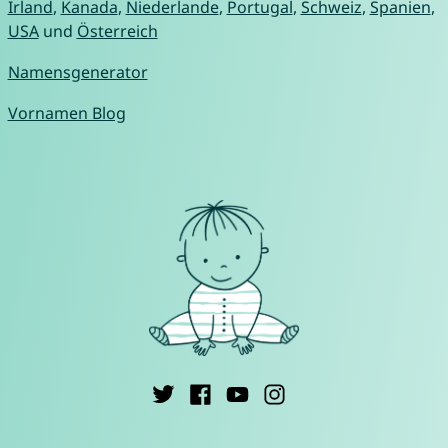
Irland
,
Kanada
,
Niederlande
,
Portugal
,
Schweiz
,
Spanien
,
USA
und
Österreich
Namensgenerator
Vornamen Blog