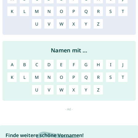
K
L
M
N
O
P
Q
R
S
T
U
V
W
X
Y
Z
Namen mit ...
A
B
C
D
E
F
G
H
I
J
K
L
M
N
O
P
Q
R
S
T
U
V
W
X
Y
Z
Finde weitere schöne Vornamen!