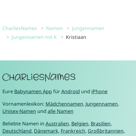
CharliesNames
Namen
Jungennamen
Jungennamen mit K
Kristiaan
Eure
Babynamen App
für
Android
und
iPhone
Vornamenlexikon:
Mädchennamen
,
Jungennamen
,
Unisex-Namen
und
alle Namen
Beliebte Namen in
Australien
,
Belgien
,
Brasilien
,
Deutschland
,
Dänemark
,
Frankreich
,
Großbritannien
,