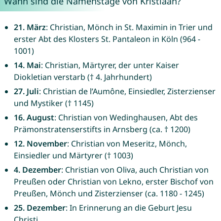
Wann sind die Namenstage von Kristiaan?
21. März
: Christian, Mönch in St. Maximin in Trier und
erster Abt des Klosters St. Pantaleon in Köln (964 -
1001)
14. Mai
: Christian, Märtyrer, der unter Kaiser
Diokletian verstarb († 4. Jahrhundert)
27. Juli
: Christian de l’Aumône, Einsiedler, Zisterzienser
und Mystiker († 1145)
16. August
: Christian von Wedinghausen, Abt des
Prämonstratenserstifts in Arnsberg (ca. † 1200)
12. November
: Christian von Meseritz, Mönch,
Einsiedler und Märtyrer († 1003)
4. Dezember
: Christian von Oliva, auch Christian von
Preußen oder Christian von Lekno, erster Bischof von
Preußen, Mönch und Zisterzienser (ca. 1180 - 1245)
25. Dezember
: In Erinnerung an die Geburt Jesu
Christi