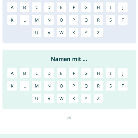
A
B
C
D
E
F
G
H
I
J
K
L
M
N
O
P
Q
R
S
T
U
V
W
X
Y
Z
Namen mit ...
A
B
C
D
E
F
G
H
I
J
K
L
M
N
O
P
Q
R
S
T
U
V
W
X
Y
Z