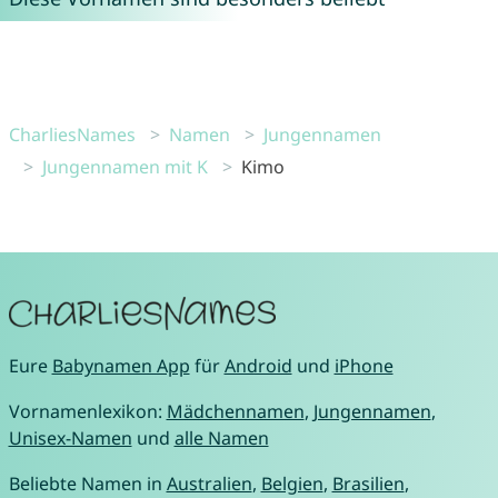
CharliesNames
Namen
Jungennamen
Jungennamen mit K
Kimo
Eure
Babynamen App
für
Android
und
iPhone
Vornamenlexikon:
Mädchennamen
,
Jungennamen
,
Unisex-Namen
und
alle Namen
Beliebte Namen in
Australien
,
Belgien
,
Brasilien
,