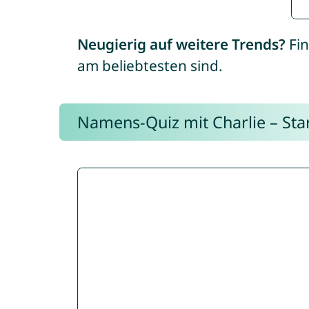
Neugierig auf weitere Trends?
Fin
am beliebtesten sind.
Namens-Quiz mit Charlie – Start