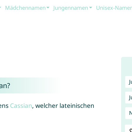
Mädchennamen
Jungennamen
Unisex-Name
an?
J
mens
Cassian
, welcher lateinischen
N