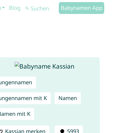
n
Blog
Babynamen App
Jungennamen
ungennamen mit K
Namen
amen mit K
Kassian merken
5993