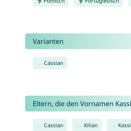
Polnisch
Portugiesisch
Varianten
Cassian
Eltern, die den Vornamen Kas
Cassian
Kilian
Kass