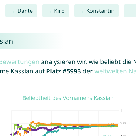
Dante
Kiro
Konstantin
sian
r Bewertungen
analysieren wir, wie beliebt di
ame Kassian auf
Platz #5993
der
weltweiten N