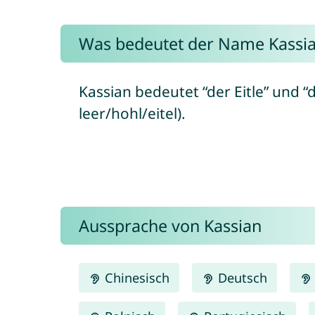
Was bedeutet der Name Kassi
Kassian bedeutet “der Eitle” und “d
leer/hohl/eitel).
Aussprache von Kassian
Chinesisch
Deutsch