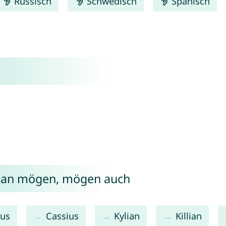
Russisch
Schwedisch
Spanisch
sian mögen, mögen auch
ius
Cassius
Kylian
Killian