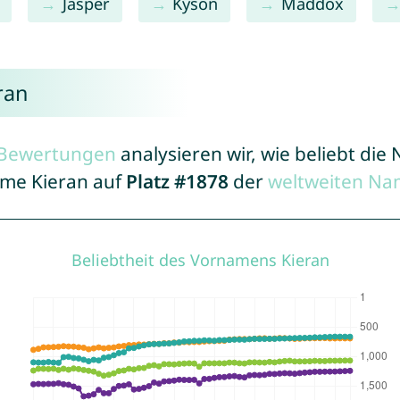
Jasper
Kyson
Maddox
ran
r Bewertungen
analysieren wir, wie beliebt di
ame Kieran auf
Platz #1878
der
weltweiten Na