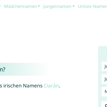
Mädchennamen
Jungennamen
Unisex-Name
n?
J
des irischen Namens
Ciarán
.
N