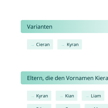
Varianten
Cieran
Kyran
Eltern, die den Vornamen Kie
Kyran
Kian
Liam