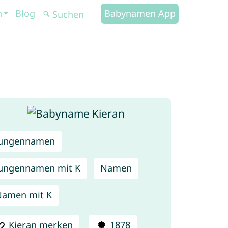
n
Blog
Babynamen App
Jungennamen
ungennamen mit K
Namen
amen mit K
Kieran merken
1878