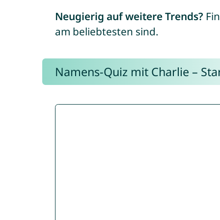
Neugierig auf weitere Trends?
Fin
am beliebtesten sind.
Namens-Quiz mit Charlie – Start