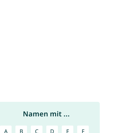
Namen mit ...
A
B
C
D
E
F