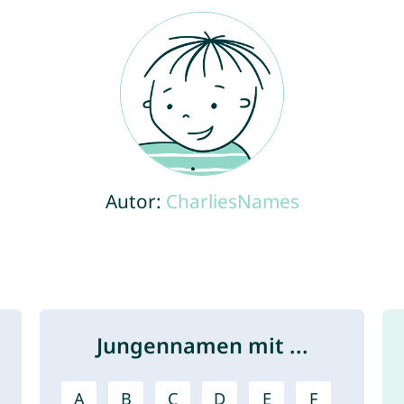
Autor:
CharliesNames
Jungennamen mit ...
A
B
C
D
E
F