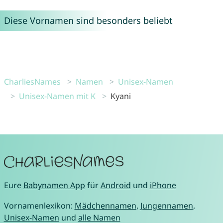
Diese Vornamen sind besonders beliebt
CharliesNames
Namen
Unisex-Namen
Unisex-Namen mit K
Kyani
Eure
Babynamen App
für
Android
und
iPhone
Vornamenlexikon:
Mädchennamen
,
Jungennamen
,
Unisex-Namen
und
alle Namen