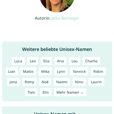
Autorin:
Jelka Batteiger
Weitere beliebte Unisex-Namen
Luca
Leo
Elia
Aria
Lou
Charlie
Lian
Mattis
Mika
Lynn
Yannick
Robin
Jona
Romy
Noé
Naomi
Nino
Laurin
Tom
Elin
Mehr Namen →