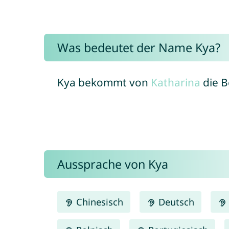
Was bedeutet der Name Kya?
Kya bekommt von
Katharina
die B
Aussprache von Kya
Chinesisch
Deutsch