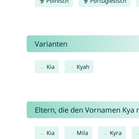
Polnisch
Portugiesisch
Varianten
Kia
Kyah
Eltern, die den Vornamen Kya
Kia
Mila
Kyra