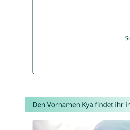
S
Den Vornamen Kya findet ihr in