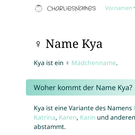
Vornamen
♀ Name Kya
Kya ist ein ♀
Mädchenname
.
Woher kommt der Name Kya?
Kya ist eine Variante des Namens
Katrina
,
Karen
,
Karin
und andere
abstammt.