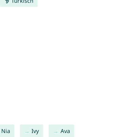
Türkisch
Nia
Ivy
Ava