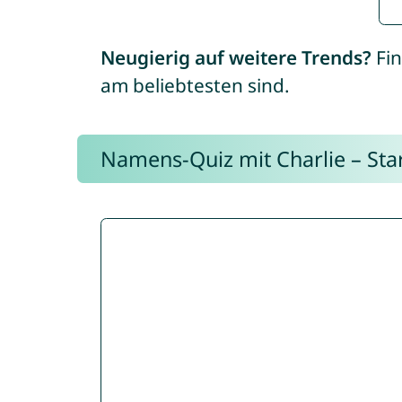
Neugierig auf weitere Trends?
Fin
am beliebtesten sind.
Namens-Quiz mit Charlie – Start