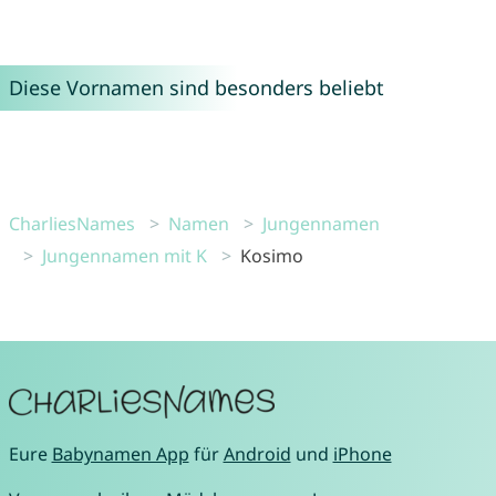
Diese Vornamen sind besonders beliebt
CharliesNames
Namen
Jungennamen
Jungennamen mit K
Kosimo
Eure
Babynamen App
für
Android
und
iPhone