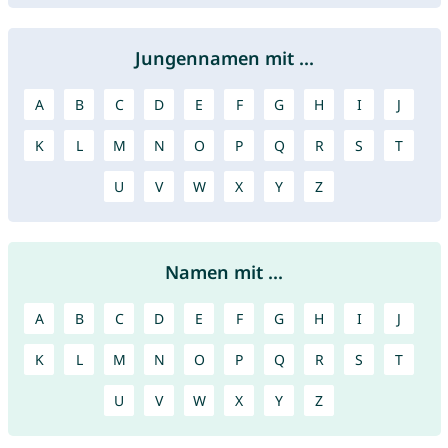
Jungennamen mit ...
A
B
C
D
E
F
G
H
I
J
K
L
M
N
O
P
Q
R
S
T
U
V
W
X
Y
Z
Namen mit ...
A
B
C
D
E
F
G
H
I
J
K
L
M
N
O
P
Q
R
S
T
U
V
W
X
Y
Z