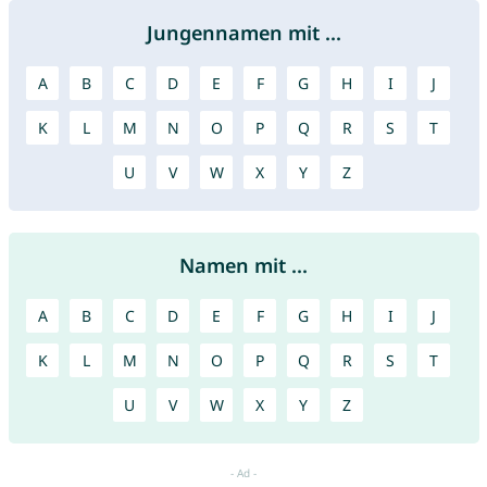
Jungennamen mit ...
A
B
C
D
E
F
G
H
I
J
K
L
M
N
O
P
Q
R
S
T
U
V
W
X
Y
Z
Namen mit ...
A
B
C
D
E
F
G
H
I
J
K
L
M
N
O
P
Q
R
S
T
U
V
W
X
Y
Z