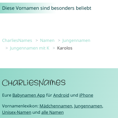
Diese Vornamen sind besonders beliebt
CharliesNames
Namen
Jungennamen
Jungennamen mit K
Karolos
Eure
Babynamen App
für
Android
und
iPhone
Vornamenlexikon:
Mädchennamen
,
Jungennamen
,
Unisex-Namen
und
alle Namen