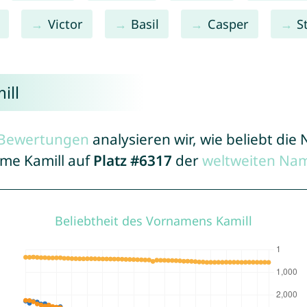
Victor
Basil
Casper
S
ill
r Bewertungen
analysieren wir, wie beliebt di
ame Kamill auf
Platz #6317
der
weltweiten Nam