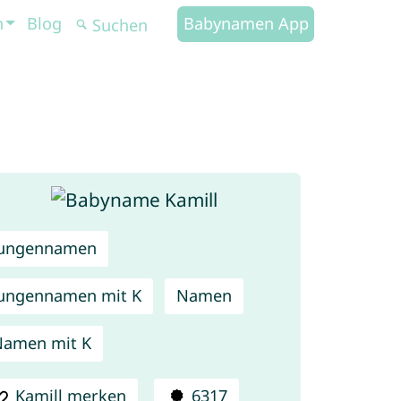
n
Blog
Babynamen App
Jungennamen
ungennamen mit K
Namen
amen mit K
Kamill merken
6317