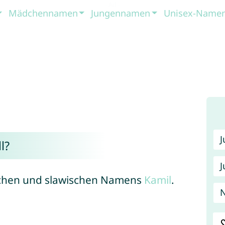
Mädchennamen
Jungennamen
Unisex-Name
l?
J
bischen und slawischen Namens
Kamil
.
N