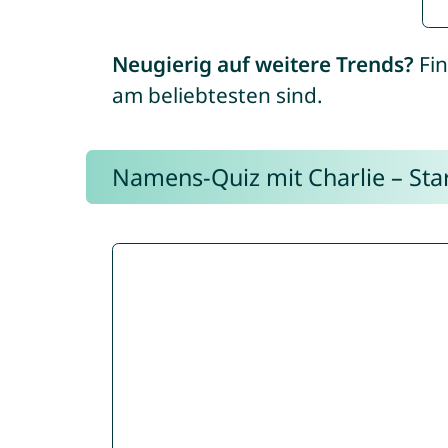
Neugierig auf weitere Trends?
Fin
am beliebtesten sind.
Namens-Quiz mit Charlie – Start