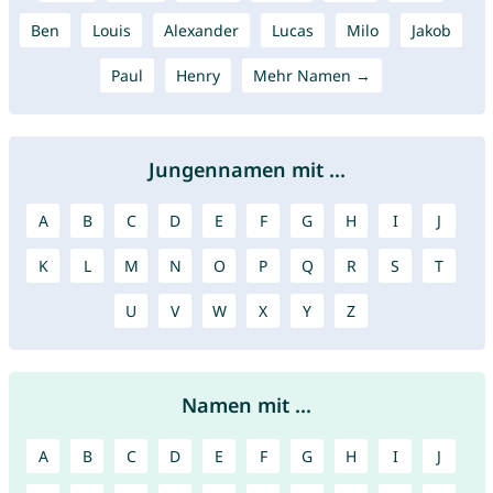
Ben
Louis
Alexander
Lucas
Milo
Jakob
Paul
Henry
Mehr Namen →
Jungennamen mit ...
A
B
C
D
E
F
G
H
I
J
K
L
M
N
O
P
Q
R
S
T
U
V
W
X
Y
Z
Namen mit ...
A
B
C
D
E
F
G
H
I
J