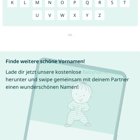
K
L
M
N
O
P
Q
R
S
T
U
V
W
X
Y
Z
Finde weitere schöne Vornamen!
Lade dir jetzt unsere kostenlose
Babynamen App
herunter und swipe gemeinsam mit deinem Partner
einen wunderschönen Namen!