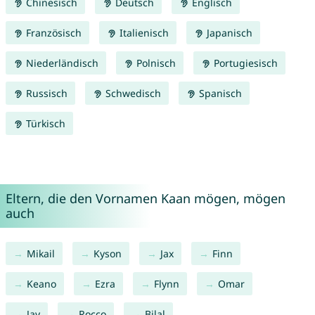
Chinesisch
Deutsch
Englisch
Französisch
Italienisch
Japanisch
Niederländisch
Polnisch
Portugiesisch
Russisch
Schwedisch
Spanisch
Türkisch
Eltern, die den Vornamen Kaan mögen, mögen
auch
Mikail
Kyson
Jax
Finn
Keano
Ezra
Flynn
Omar
Jay
Rocco
Bilal