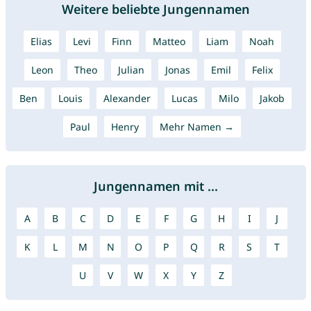
Weitere beliebte Jungennamen
Elias
Levi
Finn
Matteo
Liam
Noah
Leon
Theo
Julian
Jonas
Emil
Felix
Ben
Louis
Alexander
Lucas
Milo
Jakob
Paul
Henry
Mehr Namen →
Jungennamen mit ...
A
B
C
D
E
F
G
H
I
J
K
L
M
N
O
P
Q
R
S
T
U
V
W
X
Y
Z