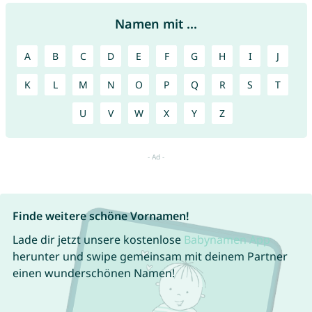
Namen mit ...
A
B
C
D
E
F
G
H
I
J
K
L
M
N
O
P
Q
R
S
T
U
V
W
X
Y
Z
Finde weitere schöne Vornamen!
Lade dir jetzt unsere kostenlose
Babynamen App
herunter und swipe gemeinsam mit deinem Partner
einen wunderschönen Namen!