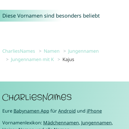
Diese Vornamen sind besonders beliebt
CharliesNames
Namen
Jungennamen
Jungennamen mit K
Kajus
Eure
Babynamen App
für
Android
und
iPhone
Vornamenlexikon:
Mädchennamen
,
Jungennamen
,