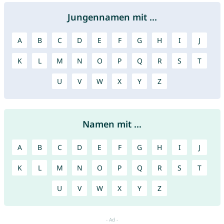
Jungennamen mit ...
A
B
C
D
E
F
G
H
I
J
K
L
M
N
O
P
Q
R
S
T
U
V
W
X
Y
Z
Namen mit ...
A
B
C
D
E
F
G
H
I
J
K
L
M
N
O
P
Q
R
S
T
U
V
W
X
Y
Z