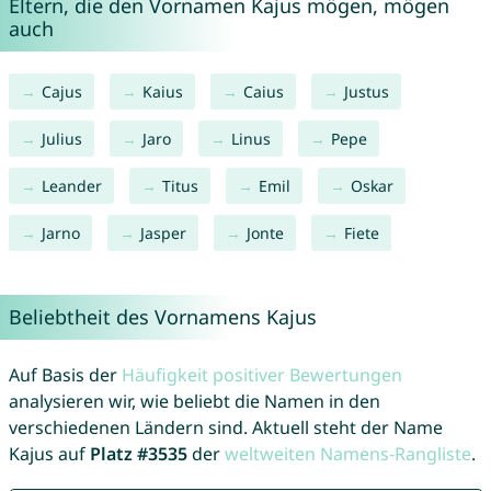
Eltern, die den Vornamen Kajus mögen, mögen
auch
Cajus
Kaius
Caius
Justus
Julius
Jaro
Linus
Pepe
Leander
Titus
Emil
Oskar
Jarno
Jasper
Jonte
Fiete
Beliebtheit des Vornamens Kajus
Auf Basis der
Häufigkeit positiver Bewertungen
analysieren wir, wie beliebt die Namen in den
verschiedenen Ländern sind. Aktuell steht der Name
Kajus auf
Platz #3535
der
weltweiten Namens-Rangliste
.