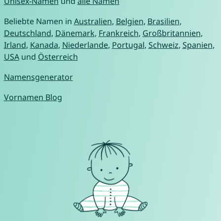
Unisex-Namen
und
alle Namen
Beliebte Namen in
Australien
,
Belgien
,
Brasilien
,
Deutschland
,
Dänemark
,
Frankreich
,
Großbritannien
,
Irland
,
Kanada
,
Niederlande
,
Portugal
,
Schweiz
,
Spanien
,
USA
und
Österreich
Namensgenerator
Vornamen Blog