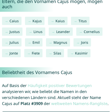
Eltern, die den Vornamen Cajus mögen, mögen
auch
Caius
Kajus
Kaius
Titus
Justus
Linus
Leander
Cornelius
Julius
Emil
Magnus
Joris
Jonte
Fiete
Silas
Kasimir
Beliebtheit des Vornamens Cajus
Auf Basis der
Häufigkeit positiver Bewertungen
analysieren wir, wie beliebt die Namen in den
verschiedenen Ländern sind. Aktuell steht der Name
Cajus auf
Platz #3909
der
weltweiten Namens-Rangliste
.