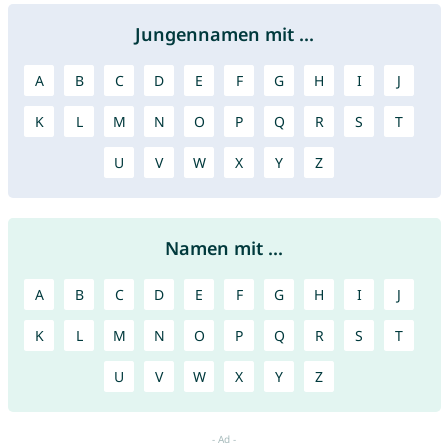
Jungennamen mit ...
A
B
C
D
E
F
G
H
I
J
K
L
M
N
O
P
Q
R
S
T
U
V
W
X
Y
Z
Namen mit ...
A
B
C
D
E
F
G
H
I
J
K
L
M
N
O
P
Q
R
S
T
U
V
W
X
Y
Z