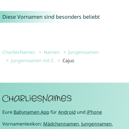
Diese Vornamen sind besonders beliebt
CharliesNames
Namen
Jungennamen
Jungennamen mit C
Cajus
Eure
Babynamen App
für
Android
und
iPhone
Vornamenlexikon:
Mädchennamen
,
Jungennamen
,