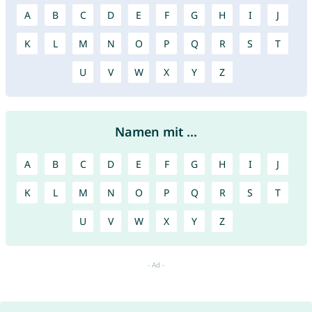
A
B
C
D
E
F
G
H
I
J
K
L
M
N
O
P
Q
R
S
T
U
V
W
X
Y
Z
Namen mit ...
A
B
C
D
E
F
G
H
I
J
K
L
M
N
O
P
Q
R
S
T
U
V
W
X
Y
Z