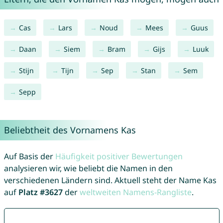
Cas
Lars
Noud
Mees
Guus
Daan
Siem
Bram
Gijs
Luuk
Stijn
Tijn
Sep
Stan
Sem
Sepp
Beliebtheit des Vornamens Kas
Auf Basis der
Häufigkeit positiver Bewertungen
analysieren wir, wie beliebt die Namen in den
verschiedenen Ländern sind. Aktuell steht der Name Kas
auf
Platz #3627
der
weltweiten Namens-Rangliste
.