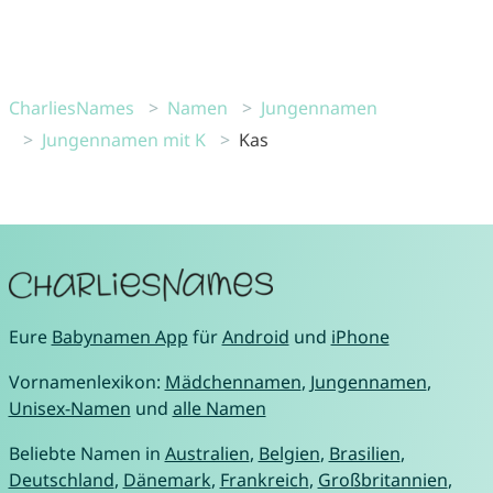
CharliesNames
Namen
Jungennamen
Jungennamen mit K
Kas
Eure
Babynamen App
für
Android
und
iPhone
Vornamenlexikon:
Mädchennamen
,
Jungennamen
,
Unisex-Namen
und
alle Namen
Beliebte Namen in
Australien
,
Belgien
,
Brasilien
,
Deutschland
,
Dänemark
,
Frankreich
,
Großbritannien
,