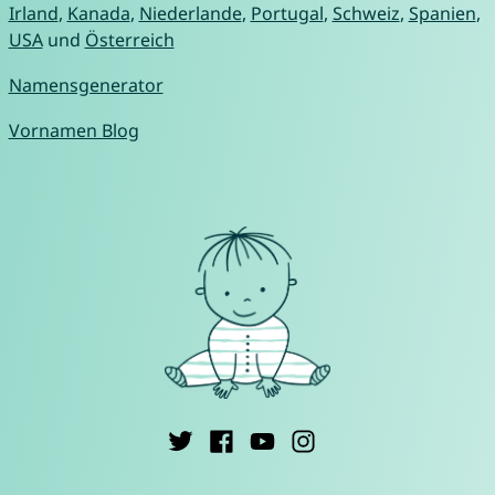
Irland
,
Kanada
,
Niederlande
,
Portugal
,
Schweiz
,
Spanien
,
USA
und
Österreich
Namensgenerator
Vornamen Blog