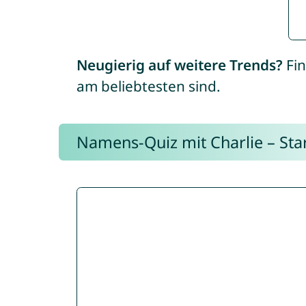
Neugierig auf weitere Trends?
Fin
am beliebtesten sind.
Namens-Quiz mit Charlie – Start