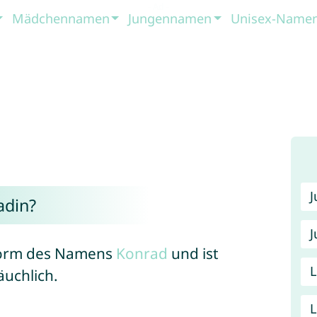
Mädchennamen
Jungennamen
Unisex-Name
din?
J
sform des Namens
Konrad
und ist
äuchlich.