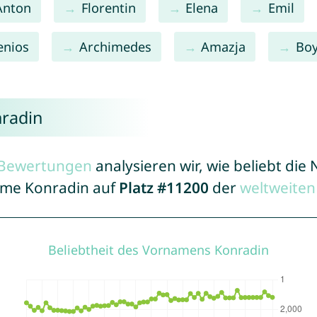
Anton
Florentin
Elena
Emil
enios
Archimedes
Amazja
Bo
nradin
r Bewertungen
analysieren wir, wie beliebt di
Name Konradin auf
Platz #11200
der
weltweiten