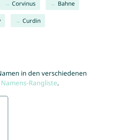
Corvinus
Bahne
y
Curdin
e Namen in den verschiedenen
 Namens-Rangliste
.