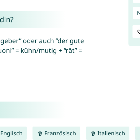
N
din?
geber” oder auch “der gute
oni” = kühn/mutig + “rāt” =
Englisch
Französisch
Italienisch