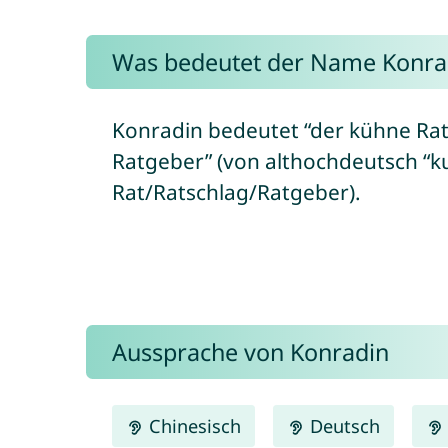
Was bedeutet der Name Konra
Konradin bedeutet “der kühne Rat
Ratgeber” (von althochdeutsch “ku
Rat/Ratschlag/Ratgeber).
Aussprache von Konradin
Chinesisch
Deutsch