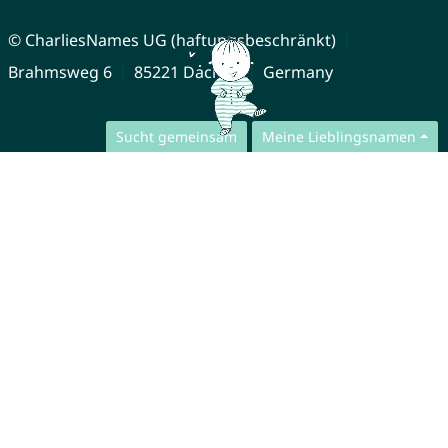
© CharliesNames UG (haftungsbeschränkt)
Brahmsweg 6
85221 Dachau
Germany
Sucht gemeinsam
Meine Lieblingsnamen