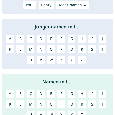
Paul
Henry
Mehr Namen →
Jungennamen mit ...
A
B
C
D
E
F
G
H
I
J
K
L
M
N
O
P
Q
R
S
T
U
V
W
X
Y
Z
Namen mit ...
A
B
C
D
E
F
G
H
I
J
K
L
M
N
O
P
Q
R
S
T
U
V
W
X
Y
Z