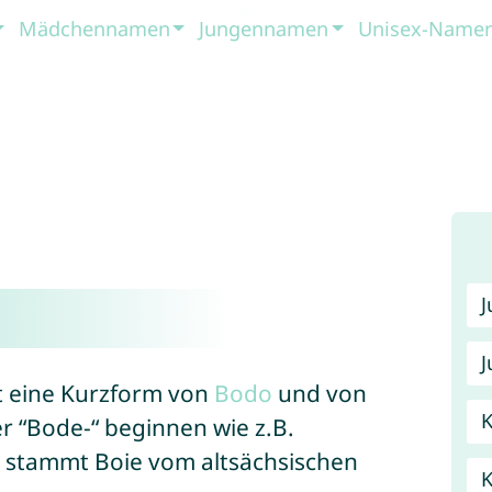
Mädchennamen
Jungennamen
Unisex-Name
J
ist eine Kurzform von
Bodo
und von
K
er “Bode-“ beginnen wie z.B.
 stammt Boie vom altsächsischen