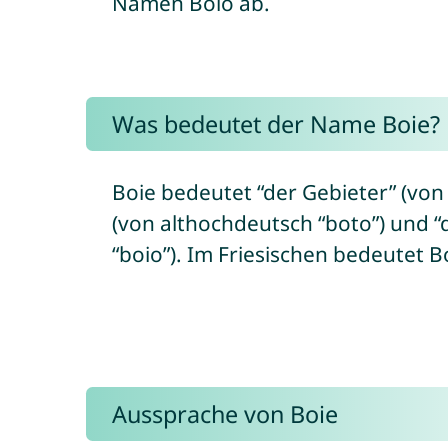
Namen Boio ab.
Was bedeutet der Name Boie?
Boie bedeutet “der Gebieter” (von
(von althochdeutsch “boto”) und “
“boio”). Im Friesischen bedeutet B
Aussprache von Boie