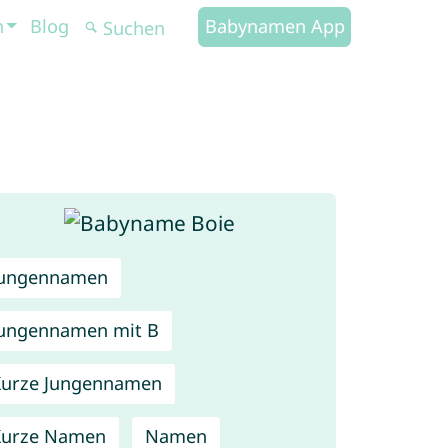
n
Blog
Babynamen App
Jungennamen
ungennamen mit B
urze Jungennamen
Kurze Namen
Namen