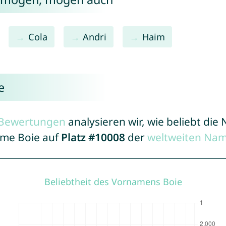
Cola
Andri
Haim
e
r Bewertungen
analysieren wir, wie beliebt di
ame Boie auf
Platz #10008
der
weltweiten Nam