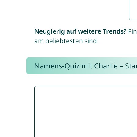
Neugierig auf weitere Trends?
Fin
am beliebtesten sind.
Namens-Quiz mit Charlie – Start