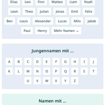
Elias
Levi
Finn
Matteo
Liam
Noah
Leon
Theo
Julian
Jonas
Emil
Felix
Ben
Louis
Alexander
Lucas
Milo
Jakob
Paul
Henry
Mehr Namen →
Jungennamen mit ...
A
B
C
D
E
F
G
H
I
J
K
L
M
N
O
P
Q
R
S
T
U
V
W
X
Y
Z
Namen mit ...