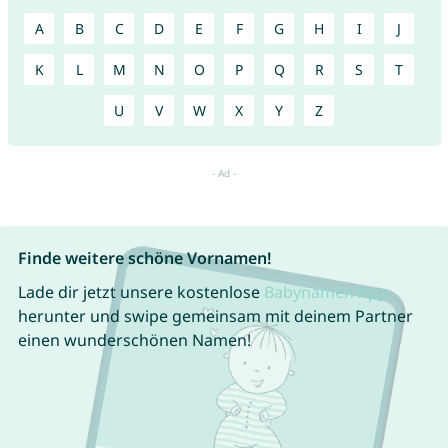
A
B
C
D
E
F
G
H
I
J
K
L
M
N
O
P
Q
R
S
T
U
V
W
X
Y
Z
Finde weitere schöne Vornamen!
Lade dir jetzt unsere kostenlose
Babynamen App
herunter und swipe gemeinsam mit deinem Partner
einen wunderschönen Namen!