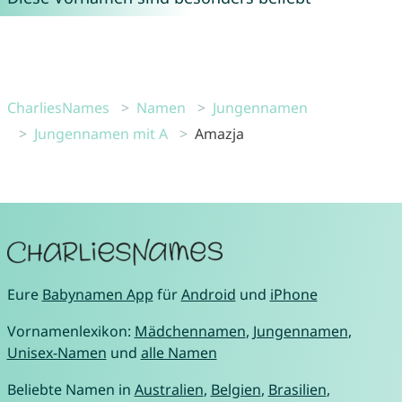
CharliesNames
Namen
Jungennamen
Jungennamen mit A
Amazja
Eure
Babynamen App
für
Android
und
iPhone
Vornamenlexikon:
Mädchennamen
,
Jungennamen
,
Unisex-Namen
und
alle Namen
Beliebte Namen in
Australien
,
Belgien
,
Brasilien
,