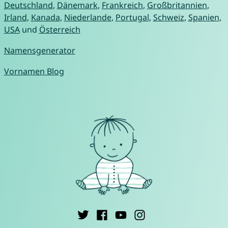
Deutschland
,
Dänemark
,
Frankreich
,
Großbritannien
,
Irland
,
Kanada
,
Niederlande
,
Portugal
,
Schweiz
,
Spanien
,
USA
und
Österreich
Namensgenerator
Vornamen Blog