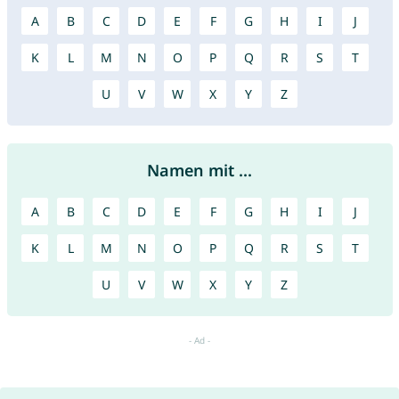
A
B
C
D
E
F
G
H
I
J
K
L
M
N
O
P
Q
R
S
T
U
V
W
X
Y
Z
Namen mit ...
A
B
C
D
E
F
G
H
I
J
K
L
M
N
O
P
Q
R
S
T
U
V
W
X
Y
Z