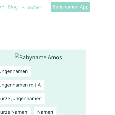
n
Blog
Babynamen App
Jungennamen
ungennamen mit A
urze Jungennamen
Kurze Namen
Namen