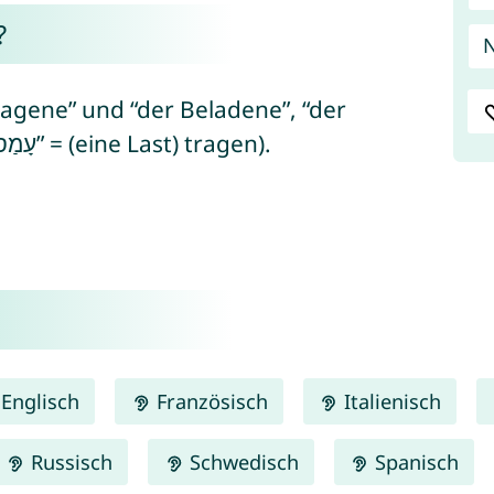
?
agene” und “der Beladene”, “der
Tragende” (von hebräisch “ʿāmas/עָמַס” = (eine Last) tragen).
Englisch
Französisch
Italienisch
Russisch
Schwedisch
Spanisch