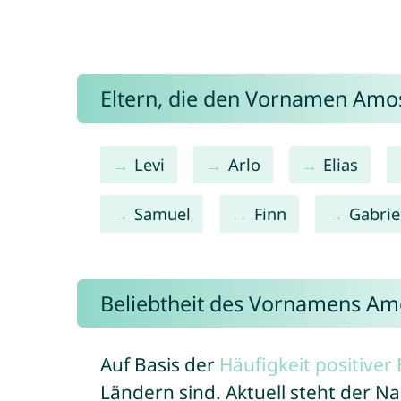
Eltern, die den Vornamen Am
Levi
Arlo
Elias
Samuel
Finn
Gabrie
Beliebtheit des Vornamens Am
Auf Basis der
Häufigkeit positive
Ländern sind. Aktuell steht der 