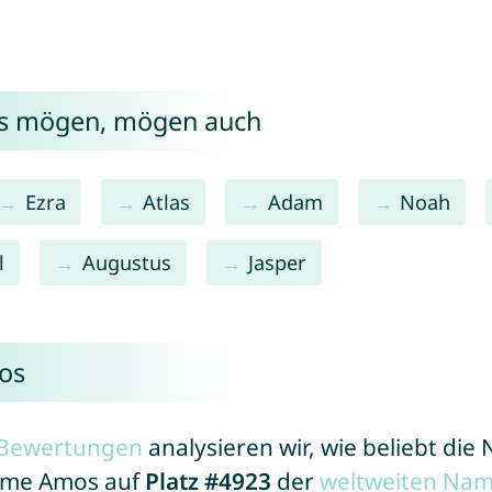
os mögen, mögen auch
Ezra
Atlas
Adam
Noah
l
Augustus
Jasper
os
r Bewertungen
analysieren wir, wie beliebt di
Name Amos auf
Platz #4923
der
weltweiten Nam