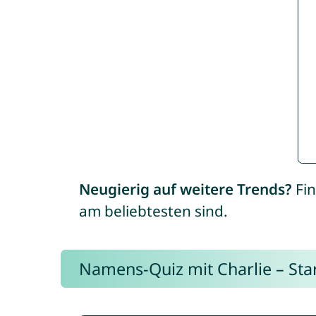
Neugierig auf weitere Trends?
Fin
am beliebtesten sind.
Namens-Quiz mit Charlie – Start