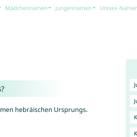
Mädchennamen
Jungennamen
Unisex-Name
s?
J
amen hebräischen Ursprungs.
K