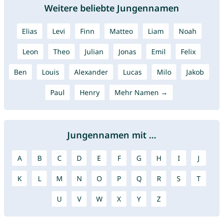
Weitere beliebte Jungennamen
Elias
Levi
Finn
Matteo
Liam
Noah
Leon
Theo
Julian
Jonas
Emil
Felix
Ben
Louis
Alexander
Lucas
Milo
Jakob
Paul
Henry
Mehr Namen →
Jungennamen mit ...
A
B
C
D
E
F
G
H
I
J
K
L
M
N
O
P
Q
R
S
T
U
V
W
X
Y
Z