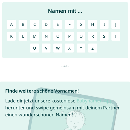
Namen mit ...
A
B
C
D
E
F
G
H
I
J
K
L
M
N
O
P
Q
R
S
T
U
V
W
X
Y
Z
Finde weitere schöne Vornamen!
Lade dir jetzt unsere kostenlose
Babynamen App
herunter und swipe gemeinsam mit deinem Partner
einen wunderschönen Namen!