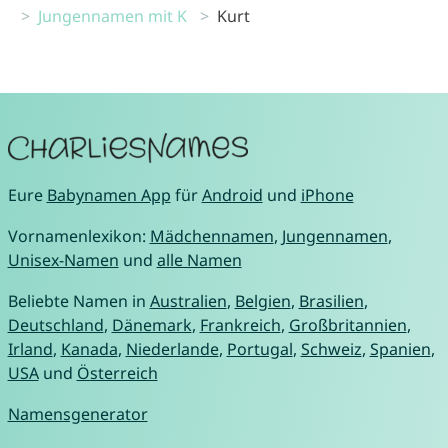
Jungennamen mit K
Kurt
Eure
Babynamen App
für
Android
und
iPhone
Vornamenlexikon:
Mädchennamen
,
Jungennamen
,
Unisex-Namen
und
alle Namen
Beliebte Namen in
Australien
,
Belgien
,
Brasilien
,
Deutschland
,
Dänemark
,
Frankreich
,
Großbritannien
,
Irland
,
Kanada
,
Niederlande
,
Portugal
,
Schweiz
,
Spanien
,
USA
und
Österreich
Namensgenerator