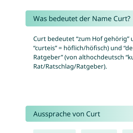
Was bedeutet der Name Curt?
Curt bedeutet “zum Hof gehörig” u
“curteis” = höflich/höfisch) und “
Ratgeber” (von althochdeutsch “ku
Rat/Ratschlag/Ratgeber).
Aussprache von Curt