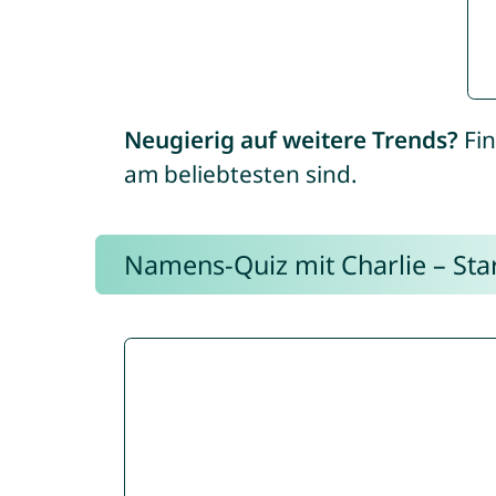
Neugierig auf weitere Trends?
Fin
am beliebtesten sind.
Namens-Quiz mit Charlie – Start