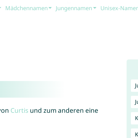
Mädchennamen
Jungennamen
Unisex-Name
J
 von
Curtis
und zum anderen eine
K