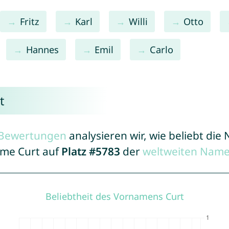
Fritz
Karl
Willi
Otto
Hannes
Emil
Carlo
t
r Bewertungen
analysieren wir, wie beliebt di
ame Curt auf
Platz #5783
der
weltweiten Name