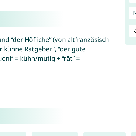
nd “der Höfliche” (von altfranzösisch
der kühne Ratgeber”, “der gute
oni” = kühn/mutig + “rāt” =