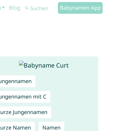
n
Blog
Babynamen App
Jungennamen
ungennamen mit C
urze Jungennamen
Kurze Namen
Namen