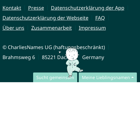
Kontakt
Presse
Datenschutzerklärung der App
Datenschutzerklärung der Webseite
FAQ
Über uns
Zusammenarbeit
Impressum
© CharliesNames UG (haftungsbeschränkt)
Brahmsweg 6
85221 Dachau
Germany
Sucht gemeinsam
Meine Lieblingsnamen