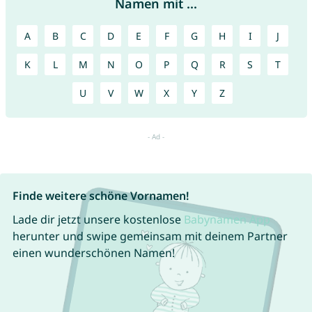
Namen mit ...
A
B
C
D
E
F
G
H
I
J
K
L
M
N
O
P
Q
R
S
T
U
V
W
X
Y
Z
Finde weitere schöne Vornamen!
Lade dir jetzt unsere kostenlose
Babynamen App
herunter und swipe gemeinsam mit deinem Partner
einen wunderschönen Namen!