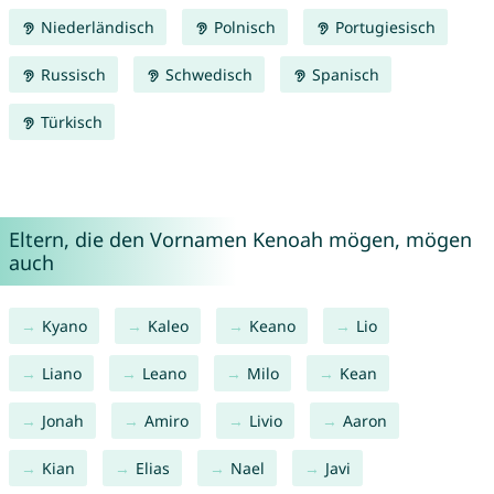
Niederländisch
Polnisch
Portugiesisch
Russisch
Schwedisch
Spanisch
Türkisch
Eltern, die den Vornamen Kenoah mögen, mögen
auch
Kyano
Kaleo
Keano
Lio
Liano
Leano
Milo
Kean
Jonah
Amiro
Livio
Aaron
Kian
Elias
Nael
Javi