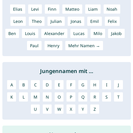
Elias
Levi
Finn
Matteo
Liam
Noah
Leon
Theo
Julian
Jonas
Emil
Felix
Ben
Louis
Alexander
Lucas
Milo
Jakob
Paul
Henry
Mehr Namen →
Jungennamen mit ...
A
B
C
D
E
F
G
H
I
J
K
L
M
N
O
P
Q
R
S
T
U
V
W
X
Y
Z