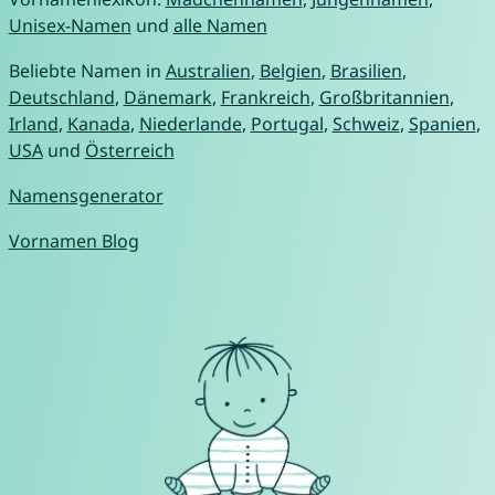
Unisex-Namen
und
alle Namen
Beliebte Namen in
Australien
,
Belgien
,
Brasilien
,
Deutschland
,
Dänemark
,
Frankreich
,
Großbritannien
,
Irland
,
Kanada
,
Niederlande
,
Portugal
,
Schweiz
,
Spanien
,
USA
und
Österreich
Namensgenerator
Vornamen Blog