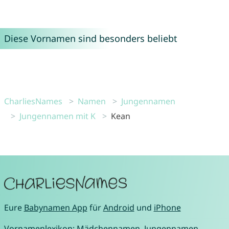
Diese Vornamen sind besonders beliebt
CharliesNames
Namen
Jungennamen
Jungennamen mit K
Kean
Eure
Babynamen App
für
Android
und
iPhone
Vornamenlexikon:
Mädchennamen
,
Jungennamen
,