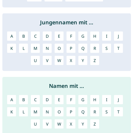
Jungennamen mit ...
A
B
C
D
E
F
G
H
I
J
K
L
M
N
O
P
Q
R
S
T
U
V
W
X
Y
Z
Namen mit ...
A
B
C
D
E
F
G
H
I
J
K
L
M
N
O
P
Q
R
S
T
U
V
W
X
Y
Z