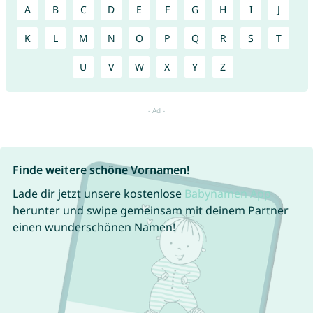
A
B
C
D
E
F
G
H
I
J
K
L
M
N
O
P
Q
R
S
T
U
V
W
X
Y
Z
Finde weitere schöne Vornamen!
Lade dir jetzt unsere kostenlose
Babynamen App
herunter und swipe gemeinsam mit deinem Partner
einen wunderschönen Namen!