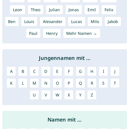
Leon
Theo
Julian
Jonas
Emil
Felix
Ben
Louis
Alexander
Lucas
Milo
Jakob
Paul
Henry
Mehr Namen →
Jungennamen mit ...
A
B
C
D
E
F
G
H
I
J
K
L
M
N
O
P
Q
R
S
T
U
V
W
X
Y
Z
Namen mit ...