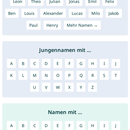
Leon
Theo
Julian
Jonas
Emil
Felix
Ben
Louis
Alexander
Lucas
Milo
Jakob
Paul
Henry
Mehr Namen →
Jungennamen mit ...
A
B
C
D
E
F
G
H
I
J
K
L
M
N
O
P
Q
R
S
T
U
V
W
X
Y
Z
Namen mit ...
A
B
C
D
E
F
G
H
I
J