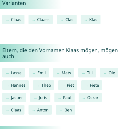
Varianten
Claas
Claass
Clas
Klas
Eltern, die den Vornamen Klaas mögen, mögen
auch
Lasse
Emil
Mats
Till
Ole
Hannes
Theo
Piet
Fiete
Jasper
Joris
Paul
Oskar
Claas
Anton
Ben