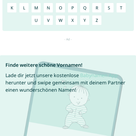
K
L
M
N
O
P
Q
R
S
T
U
V
W
X
Y
Z
Finde weitere schöne Vornamen!
Lade dir jetzt unsere kostenlose
Babynamen App
herunter und swipe gemeinsam mit deinem Partner
einen wunderschönen Namen!