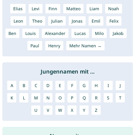
Elias
Levi
Finn
Matteo
Liam
Noah
Leon
Theo
Julian
Jonas
Emil
Felix
Ben
Louis
Alexander
Lucas
Milo
Jakob
Paul
Henry
Mehr Namen →
Jungennamen mit ...
A
B
C
D
E
F
G
H
I
J
K
L
M
N
O
P
Q
R
S
T
U
V
W
X
Y
Z