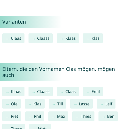
Varianten
Claas
Claass
Klaas
Klas
Eltern, die den Vornamen Clas mögen, mögen
auch
Klaas
Claass
Claas
Emil
Ole
Klas
Till
Lasse
Leif
Piet
Phil
Max
Thies
Ben
Thore
Mats