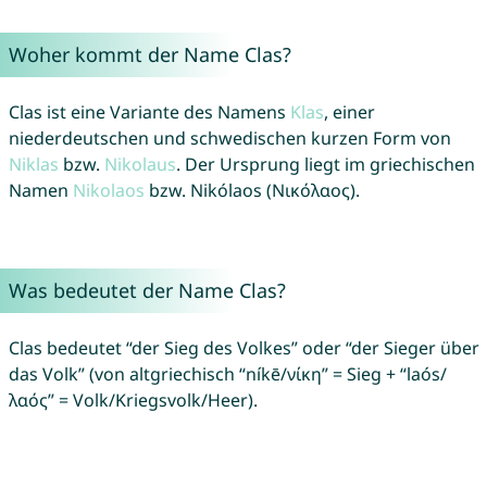
Woher kommt der Name Clas?
Clas ist eine Variante des Namens
Klas
, einer
niederdeutschen und schwedischen kurzen Form von
Niklas
bzw.
Nikolaus
. Der Ursprung liegt im griechischen
Namen
Nikolaos
bzw. Nikólaos (Νικόλαος).
Was bedeutet der Name Clas?
Clas bedeutet “der Sieg des Volkes” oder “der Sieger über
das Volk” (von altgriechisch “níkē/νίκη” = Sieg + “laós/
λαός” = Volk/Kriegsvolk/Heer).