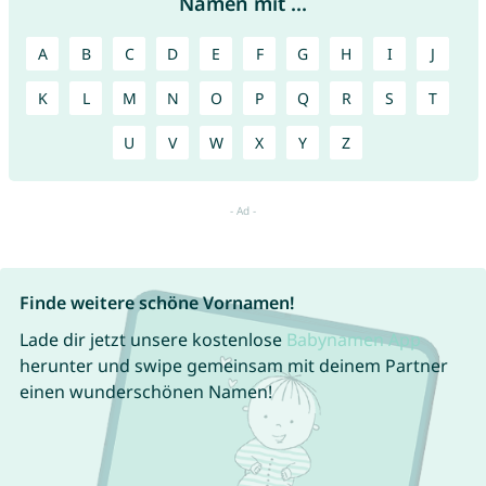
Namen mit ...
A
B
C
D
E
F
G
H
I
J
K
L
M
N
O
P
Q
R
S
T
U
V
W
X
Y
Z
Finde weitere schöne Vornamen!
Lade dir jetzt unsere kostenlose
Babynamen App
herunter und swipe gemeinsam mit deinem Partner
einen wunderschönen Namen!