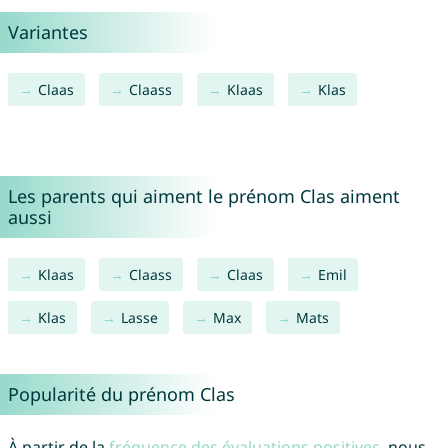
Variantes
Claas
Claass
Klaas
Klas
Les parents qui aiment le prénom Clas aiment
aussi
Klaas
Claass
Claas
Emil
Klas
Lasse
Max
Mats
Popularité du prénom Clas
À partir de la
fréquence des évaluations positives
, nous