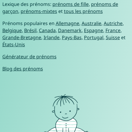
Lexique des prénoms:
prénoms de fille
,
prénoms de
garçon
,
prénoms-mixtes
et
tous les prénoms
Prénoms populaires en
Allemagne
,
Australie
,
Autriche
,
Belgique
,
Brésil
,
Canada
,
Danemark
,
Espagne
,
France
,
Grande-Bretagne
,
Irlande
,
Pays-Bas
,
Portugal
,
Suisse
et
États-Unis
Générateur de prénoms
Blog des prénoms