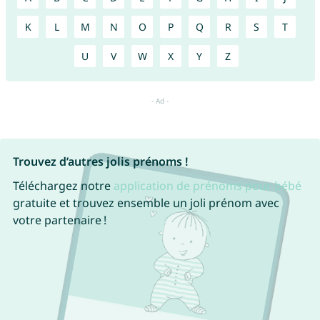
K
L
M
N
O
P
Q
R
S
T
U
V
W
X
Y
Z
Trouvez d’autres jolis prénoms !
Téléchargez notre
application de prénoms pour bébé
gratuite et trouvez ensemble un joli prénom avec
votre partenaire !