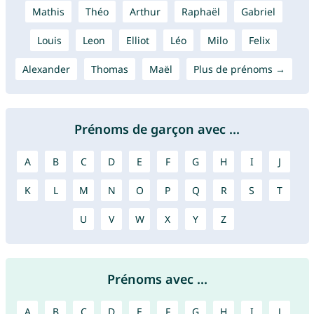
Mathis
Théo
Arthur
Raphaël
Gabriel
Louis
Leon
Elliot
Léo
Milo
Felix
Alexander
Thomas
Maël
Plus de prénoms →
Prénoms de garçon avec ...
A
B
C
D
E
F
G
H
I
J
K
L
M
N
O
P
Q
R
S
T
U
V
W
X
Y
Z
Prénoms avec ...
A
B
C
D
E
F
G
H
I
J