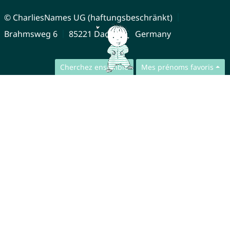
© CharliesNames UG (haftungsbeschränkt)
Brahmsweg 6
85221 Dachau
Germany
Cherchez ensemble
Mes prénoms favoris