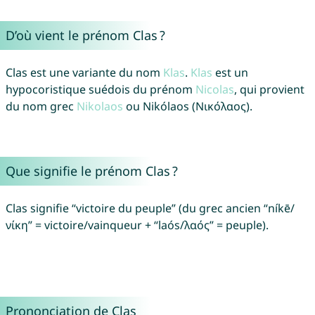
D’où vient le prénom Clas ?
Clas est une variante du nom
Klas
.
Klas
est un
hypocoristique suédois du prénom
Nicolas
, qui provient
du nom grec
Nikolaos
ou Nikólaos (Νικόλαος).
Que signifie le prénom Clas ?
Clas signifie “victoire du peuple” (du grec ancien “níkē/
νίκη” = victoire/vainqueur + “laós/λαός” = peuple).
Prononciation de Clas