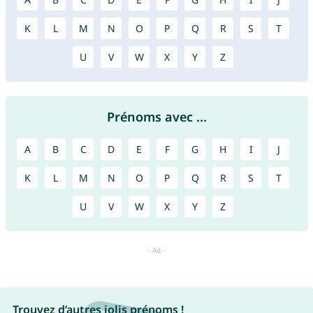
K
L
M
N
O
P
Q
R
S
T
U
V
W
X
Y
Z
Prénoms avec ...
A
B
C
D
E
F
G
H
I
J
K
L
M
N
O
P
Q
R
S
T
U
V
W
X
Y
Z
Trouvez d’autres jolis prénoms !