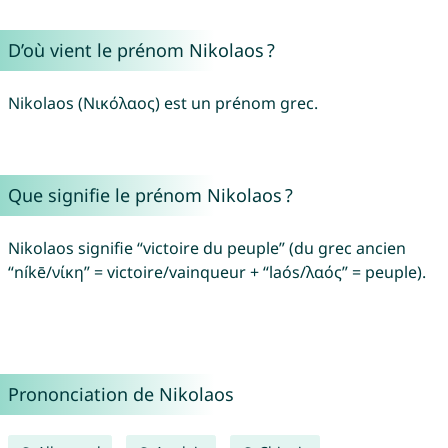
D’où vient le prénom Nikolaos ?
Nikolaos (Νικόλαος) est un prénom grec.
Que signifie le prénom Nikolaos ?
Nikolaos signifie “victoire du peuple” (du grec ancien
“níkē/νίκη” = victoire/vainqueur + “laós/λαός” = peuple).
Prononciation de Nikolaos