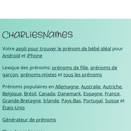
Votre
appli pour trouver le prénom de bébé idéal
pour
Android
et
iPhone
Lexique des prénoms:
prénoms de fille
,
prénoms de
garçon
,
prénoms-mixtes
et
tous les prénoms
Prénoms populaires en
Allemagne
,
Australie
,
Autriche
,
Belgique
,
Brésil
,
Canada
,
Danemark
,
Espagne
,
France
,
Grande-Bretagne
,
Irlande
,
Pays-Bas
,
Portugal
,
Suisse
et
États-Unis
Générateur de prénoms