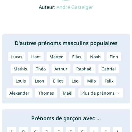
Auteur:
André Gasteiger
D'autres prénoms masculins populaires
Lucas
Liam
Matteo
Elias
Noah
Finn
Mathis
Théo
Arthur
Raphaël
Gabriel
Louis
Leon
Elliot
Léo
Milo
Felix
Alexander
Thomas
Maël
Plus de prénoms →
Prénoms de garçon avec ...
A
B
C
D
E
F
G
H
I
J