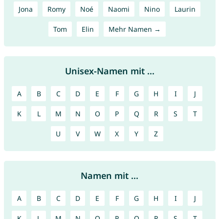
Jona
Romy
Noé
Naomi
Nino
Laurin
Tom
Elin
Mehr Namen →
Unisex-Namen mit ...
A
B
C
D
E
F
G
H
I
J
K
L
M
N
O
P
Q
R
S
T
U
V
W
X
Y
Z
Namen mit ...
A
B
C
D
E
F
G
H
I
J
K
L
M
N
O
P
Q
R
S
T