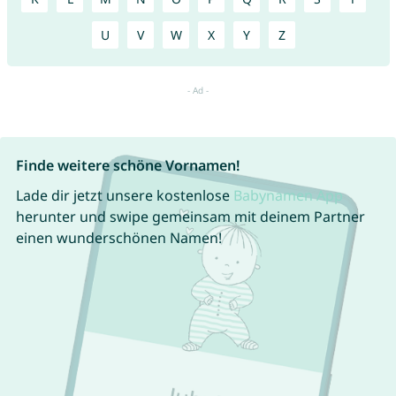
U
V
W
X
Y
Z
Finde weitere schöne Vornamen!
Lade dir jetzt unsere kostenlose
Babynamen App
herunter und swipe gemeinsam mit deinem Partner
einen wunderschönen Namen!