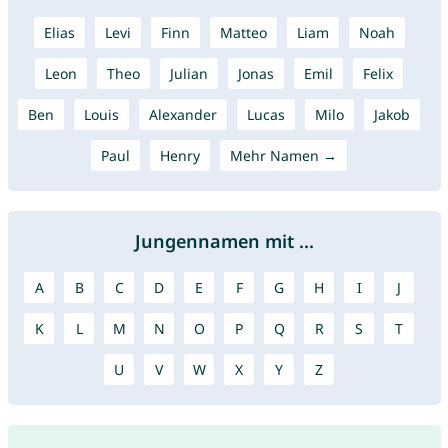
Elias
Levi
Finn
Matteo
Liam
Noah
Leon
Theo
Julian
Jonas
Emil
Felix
Ben
Louis
Alexander
Lucas
Milo
Jakob
Paul
Henry
Mehr Namen →
Jungennamen mit ...
A
B
C
D
E
F
G
H
I
J
K
L
M
N
O
P
Q
R
S
T
U
V
W
X
Y
Z