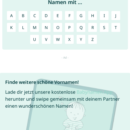
Namen mit ...
A
B
C
D
E
F
G
H
I
J
K
L
M
N
O
P
Q
R
S
T
U
V
W
X
Y
Z
Finde weitere schöne Vornamen!
Lade dir jetzt unsere kostenlose
Babynamen App
herunter und swipe gemeinsam mit deinem Partner
einen wunderschönen Namen!