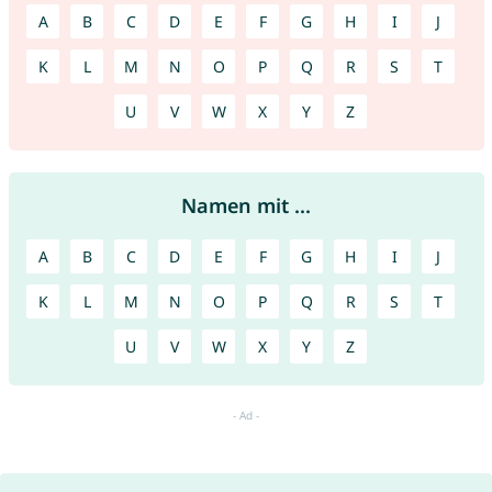
A
B
C
D
E
F
G
H
I
J
K
L
M
N
O
P
Q
R
S
T
U
V
W
X
Y
Z
Namen mit ...
A
B
C
D
E
F
G
H
I
J
K
L
M
N
O
P
Q
R
S
T
U
V
W
X
Y
Z