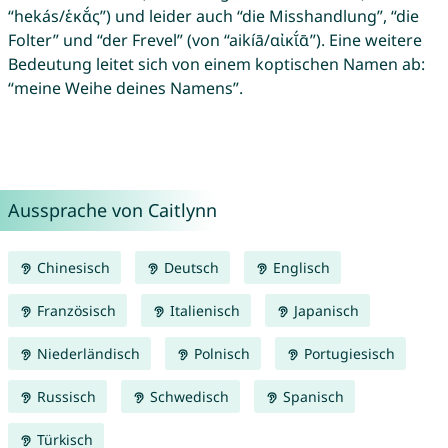
“hekás/ἑκᾰ́ς”) und leider auch “die Misshandlung”, “die
Folter” und “der Frevel” (von “aikíā/αἰκῐ́ᾱ”). Eine weitere
Bedeutung leitet sich von einem koptischen Namen ab:
“meine Weihe deines Namens”.
Aussprache von Caitlynn
Chinesisch
Deutsch
Englisch
Französisch
Italienisch
Japanisch
Niederländisch
Polnisch
Portugiesisch
Russisch
Schwedisch
Spanisch
Türkisch