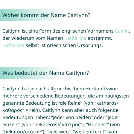
Woher kommt der Name Caitlynn?
Caitlynn ist eine Form des englischen Vornamens
Caitlin
,
der wiederum vom Namen
Katharina
abstammt.
Katharina
selbst ist griechischen Ursprungs.
Was bedeutet der Name Caitlynn?
Caitlynn hat je nach altgriechischem Herkunftswort
mehrere verschiedene Bedeutungen, die am häufigsten
genannte Bedeutung ist “die Reine” (von “katharós/
κᾰθᾰρός” = rein). Caitlynn kann aber auch folgende
Bedeutungen haben: “jeder von beiden” oder “jeder
einzeln” (von “hekáteros/ἑκᾰ́τερος”), “Hundert” (von
“hekatón/ἑκᾰτόν”), “weit weg”, “weit entfernt” (von