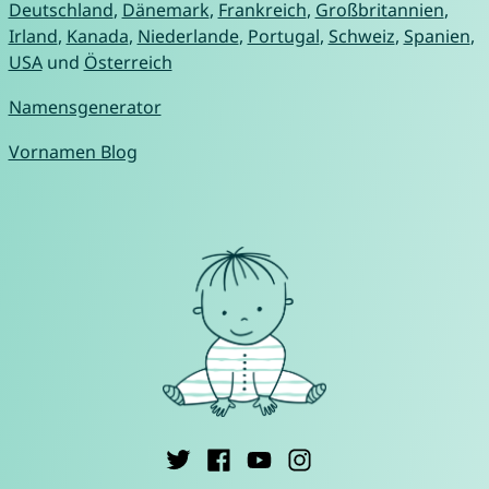
Deutschland
,
Dänemark
,
Frankreich
,
Großbritannien
,
Irland
,
Kanada
,
Niederlande
,
Portugal
,
Schweiz
,
Spanien
,
USA
und
Österreich
Namensgenerator
Vornamen Blog