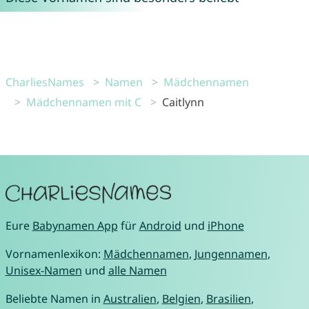
CharliesNames
Namen
Mädchennamen
Mädchennamen mit C
Caitlynn
Eure
Babynamen App
für
Android
und
iPhone
Vornamenlexikon:
Mädchennamen
,
Jungennamen
,
Unisex-Namen
und
alle Namen
Beliebte Namen in
Australien
,
Belgien
,
Brasilien
,