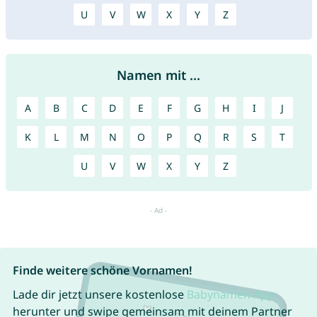
U
V
W
X
Y
Z
Namen mit ...
A
B
C
D
E
F
G
H
I
J
K
L
M
N
O
P
Q
R
S
T
U
V
W
X
Y
Z
Finde weitere schöne Vornamen!
Lade dir jetzt unsere kostenlose
Babynamen App
herunter und swipe gemeinsam mit deinem Partner