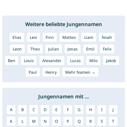
Weitere beliebte Jungennamen
Elias
Levi
Finn
Matteo
Liam
Noah
Leon
Theo
Julian
Jonas
Emil
Felix
Ben
Louis
Alexander
Lucas
Milo
Jakob
Paul
Henry
Mehr Namen →
Jungennamen mit ...
A
B
C
D
E
F
G
H
I
J
K
L
M
N
O
P
Q
R
S
T