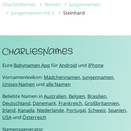
CharliesNames
Namen
Jungennamen
Jungennamen mit S
Steinhard
Eure
Babynamen App
für
Android
und
iPhone
Vornamenlexikon:
Mädchennamen
,
Jungennamen
,
Unisex-Namen
und
alle Namen
Beliebte Namen in
Australien
,
Belgien
,
Brasilien
,
Deutschland
,
Dänemark
,
Frankreich
,
Großbritannien
,
Irland
,
Kanada
,
Niederlande
,
Portugal
,
Schweiz
,
Spanien
,
USA
und
Österreich
Namensgenerator