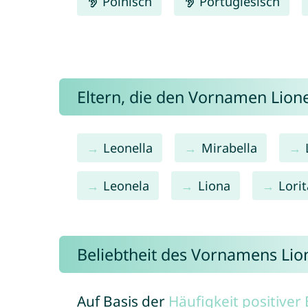
Polnisch
Portugiesisch
Eltern, die den Vornamen Lio
Leonella
Mirabella
Leonela
Liona
Lorit
Beliebtheit des Vornamens Lion
Auf Basis der
Häufigkeit positive