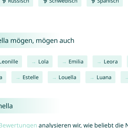
Russisch
Schwedisch
Spanisch
nella mögen, mögen auch
Leonille
Lola
Emilia
Leora
a
Estelle
Louella
Luana
ella
r Bewertungen
analysieren wir, wie beliebt di