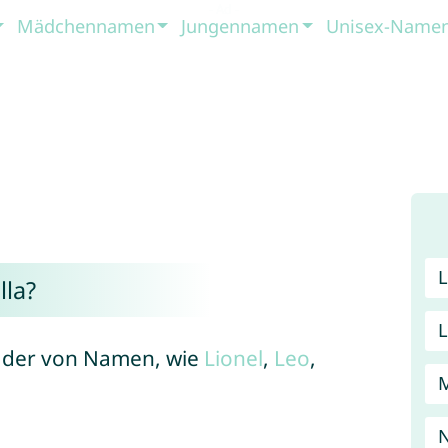
Mädchennamen
Jungennamen
Unisex-Name
la?
e, der von Namen, wie
Lionel
,
Leo
,
N