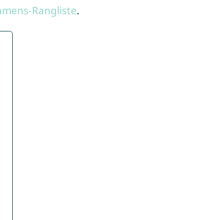
amens-Rangliste
.