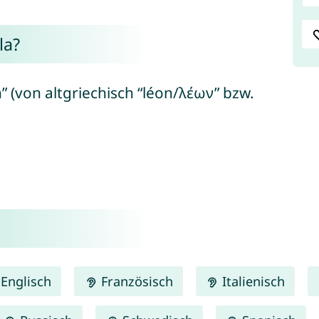
la?
n” (von altgriechisch “léon/λέων” bzw.
Englisch
Französisch
Italienisch