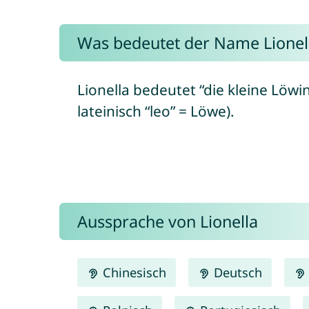
Was bedeutet der Name Lionel
Lionella bedeutet “die kleine Löwi
lateinisch “leo” = Löwe).
Aussprache von Lionella
Chinesisch
Deutsch