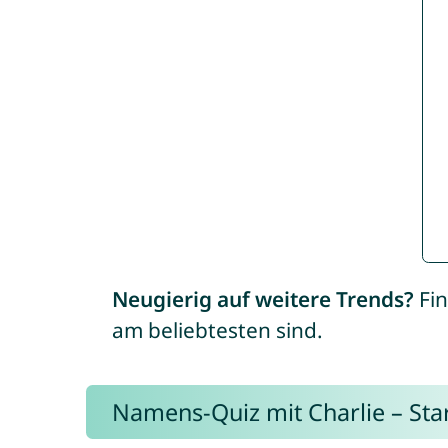
Neugierig auf weitere Trends?
Fin
am beliebtesten sind.
Namens-Quiz mit Charlie – Start