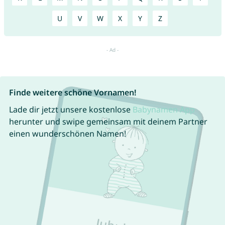
U
V
W
X
Y
Z
Finde weitere schöne Vornamen!
Lade dir jetzt unsere kostenlose
Babynamen App
herunter und swipe gemeinsam mit deinem Partner
einen wunderschönen Namen!