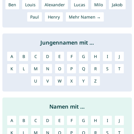
Ben
Louis
Alexander
Lucas
Milo
Jakob
Paul
Henry
Mehr Namen →
Jungennamen mit ...
A
B
C
D
E
F
G
H
I
J
K
L
M
N
O
P
Q
R
S
T
U
V
W
X
Y
Z
Namen mit ...
A
B
C
D
E
F
G
H
I
J
K
L
M
N
O
P
Q
R
S
T