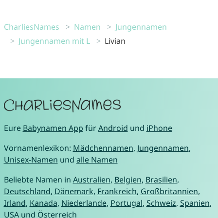
CharliesNames
Namen
Jungennamen
Jungennamen mit L
Livian
Eure
Babynamen App
für
Android
und
iPhone
Vornamenlexikon:
Mädchennamen
,
Jungennamen
,
Unisex-Namen
und
alle Namen
Beliebte Namen in
Australien
,
Belgien
,
Brasilien
,
Deutschland
,
Dänemark
,
Frankreich
,
Großbritannien
,
Irland
,
Kanada
,
Niederlande
,
Portugal
,
Schweiz
,
Spanien
,
USA
und
Österreich