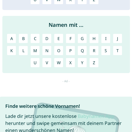
Namen mit ...
A
B
C
D
E
F
G
H
I
J
K
L
M
N
O
P
Q
R
S
T
U
V
W
X
Y
Z
Finde weitere schöne Vornamen!
Lade dir jetzt unsere kostenlose
Babynamen App
herunter und swipe gemeinsam mit deinem Partner
einen wunderschönen Namen!