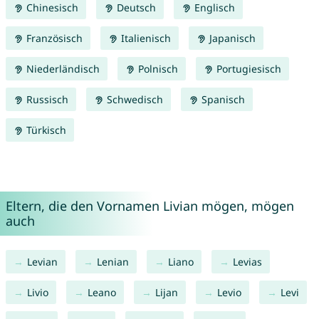
Chinesisch
Deutsch
Englisch
Französisch
Italienisch
Japanisch
Niederländisch
Polnisch
Portugiesisch
Russisch
Schwedisch
Spanisch
Türkisch
Eltern, die den Vornamen Livian mögen, mögen
auch
Levian
Lenian
Liano
Levias
Livio
Leano
Lijan
Levio
Levi