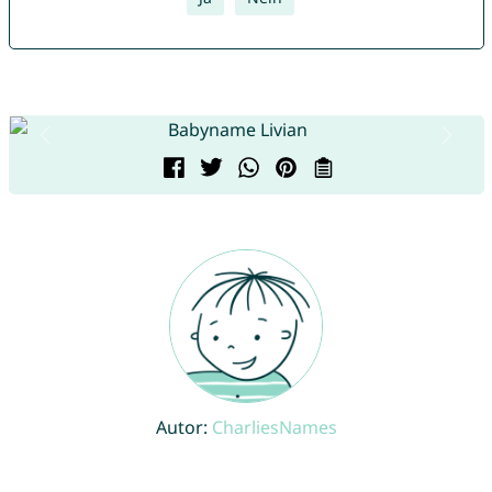
Autor:
CharliesNames