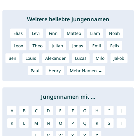
Weitere beliebte Jungennamen
Elias
Levi
Finn
Matteo
Liam
Noah
Leon
Theo
Julian
Jonas
Emil
Felix
Ben
Louis
Alexander
Lucas
Milo
Jakob
Paul
Henry
Mehr Namen →
Jungennamen mit ...
A
B
C
D
E
F
G
H
I
J
K
L
M
N
O
P
Q
R
S
T
U
V
W
X
Y
Z