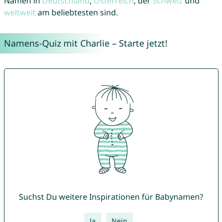
Namen in
Deutschland
,
Österreich
, der
Schweiz
und
weltweit
am beliebtesten sind.
Namens-Quiz mit Charlie – Starte jetzt!
Suchst Du weitere Inspirationen für Babynamen?
Ja
Nein