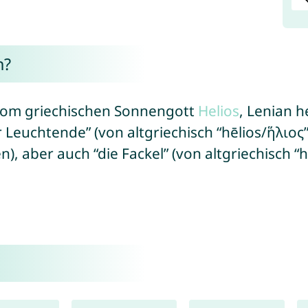
n?
om griechischen Sonnengott
Helios
, Lenian h
 Leuchtende” (von altgriechisch “hēlios/ἥλιος”
, aber auch “die Fackel” (von altgriechisch “h