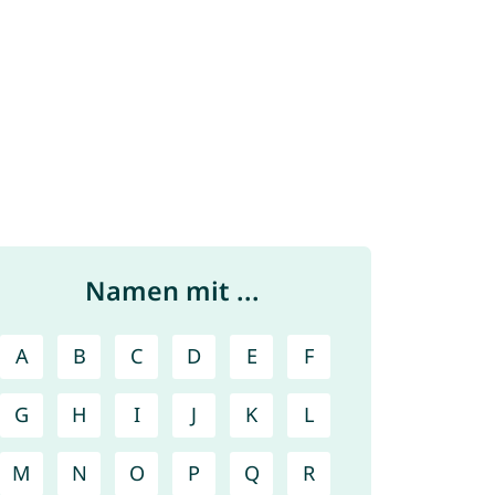
Namen mit ...
A
B
C
D
E
F
G
H
I
J
K
L
M
N
O
P
Q
R