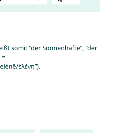
eißt somit “der Sonnenhafte”, “der
 =
elénē/ἑλένη”).