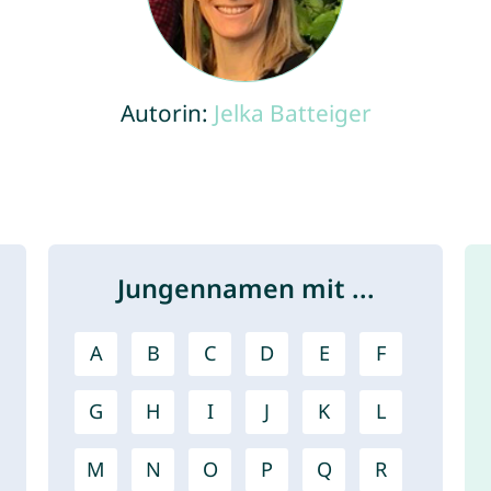
Autorin:
Jelka Batteiger
Jungennamen mit ...
A
B
C
D
E
F
G
H
I
J
K
L
M
N
O
P
Q
R