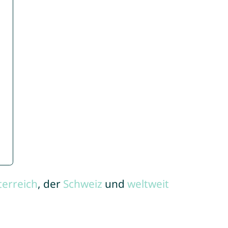
terreich
, der
Schweiz
und
weltweit