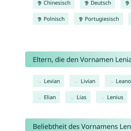
Chinesisch
Deutsch
Polnisch
Portugiesisch
Eltern, die den Vornamen Len
Levian
Livian
Lean
Elian
Lias
Lenius
Beliebtheit des Vornamens Len