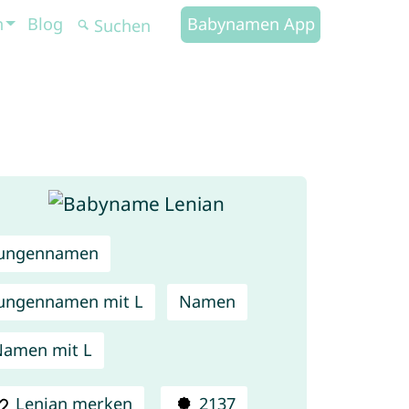
n
Blog
Babynamen App
Jungennamen
ungennamen mit L
Namen
amen mit L
Lenian merken
2137