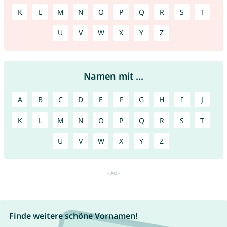
K
L
M
N
O
P
Q
R
S
T
U
V
W
X
Y
Z
Namen mit ...
A
B
C
D
E
F
G
H
I
J
K
L
M
N
O
P
Q
R
S
T
U
V
W
X
Y
Z
Finde weitere schöne Vornamen!