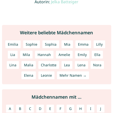
Autorin:
Jelka Batteiger
Weitere beliebte Mädchennamen
Emilia
Sophie
Sophia
Mia
Emma
Lilly
Lia
Mila
Hannah
Amelie
Emily
Ella
Lina
Malia
Charlotte
Lea
Lena
Nora
Elena
Leonie
Mehr Namen →
Mädchennamen mit ...
A
B
C
D
E
F
G
H
I
J