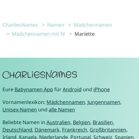
CharliesNames
Namen
Mädchennamen
Mädchennamen mit M
Mariette
Eure
Babynamen App
für
Android
und
iPhone
Vornamenlexikon:
Mädchennamen
,
Jungennamen
,
Unisex-Namen
und
alle Namen
Beliebte Namen in
Australien
,
Belgien
,
Brasilien
,
Deutschland
,
Dänemark
,
Frankreich
,
Großbritannien
,
Irland
,
Kanada
,
Niederlande
,
Portugal
,
Schweiz
,
Spanien
,