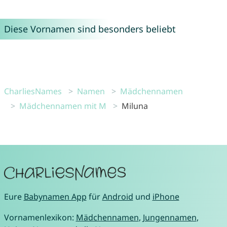
Diese Vornamen sind besonders beliebt
CharliesNames
Namen
Mädchennamen
Mädchennamen mit M
Miluna
Eure
Babynamen App
für
Android
und
iPhone
Vornamenlexikon:
Mädchennamen
,
Jungennamen
,