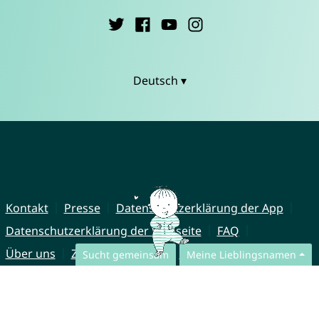
Deutsch ▾
Kontakt
Presse
Datenschutzerklärung der App
Datenschutzerklärung der Webseite
FAQ
Über uns
Zusammenarbeit
Impressum
Sucht gemeinsam
Meine Lieblingsnamen
© CharliesNames UG (haftungsbeschränkt)