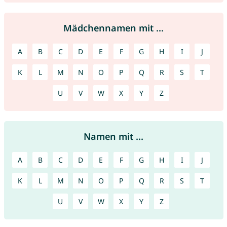
Mädchennamen mit ...
A
B
C
D
E
F
G
H
I
J
K
L
M
N
O
P
Q
R
S
T
U
V
W
X
Y
Z
Namen mit ...
A
B
C
D
E
F
G
H
I
J
K
L
M
N
O
P
Q
R
S
T
U
V
W
X
Y
Z