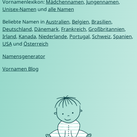
Vornamenlexikon:
Mädchennamen
,
Jungennamen
,
Unisex-Namen
und
alle Namen
Beliebte Namen in
Australien
,
Belgien
,
Brasilien
,
Deutschland
,
Dänemark
,
Frankreich
,
Großbritannien
,
Irland
,
Kanada
,
Niederlande
,
Portugal
,
Schweiz
,
Spanien
,
USA
und
Österreich
Namensgenerator
Vornamen Blog