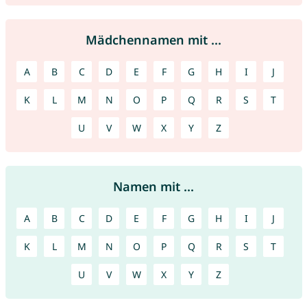
Mädchennamen mit ...
A
B
C
D
E
F
G
H
I
J
K
L
M
N
O
P
Q
R
S
T
U
V
W
X
Y
Z
Namen mit ...
A
B
C
D
E
F
G
H
I
J
K
L
M
N
O
P
Q
R
S
T
U
V
W
X
Y
Z