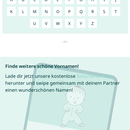
K
L
M
N
O
P
Q
R
S
T
U
V
W
X
Y
Z
Finde weitere schöne Vornamen!
Lade dir jetzt unsere kostenlose
Babynamen App
herunter und swipe gemeinsam mit deinem Partner
einen wunderschönen Namen!