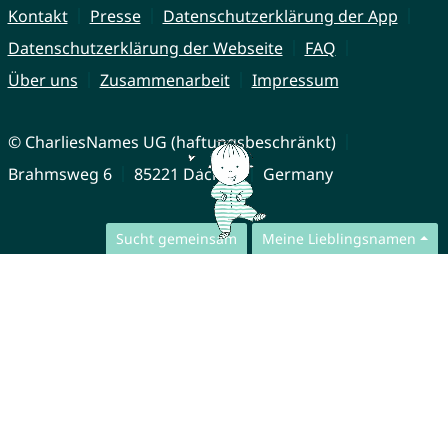
Kontakt
Presse
Datenschutzerklärung der App
Datenschutzerklärung der Webseite
FAQ
Über uns
Zusammenarbeit
Impressum
© CharliesNames UG (haftungsbeschränkt)
Brahmsweg 6
85221 Dachau
Germany
Sucht gemeinsam
Meine Lieblingsnamen