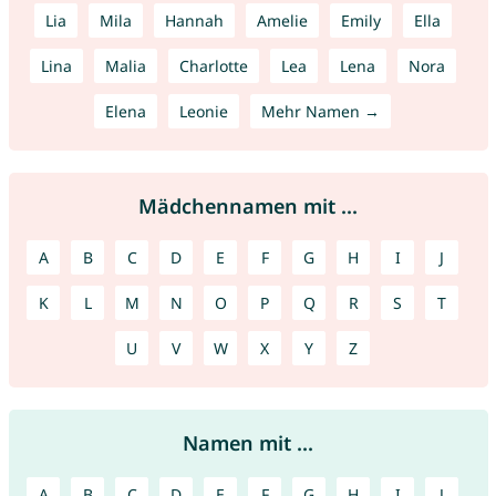
Lia
Mila
Hannah
Amelie
Emily
Ella
Lina
Malia
Charlotte
Lea
Lena
Nora
Elena
Leonie
Mehr Namen →
Mädchennamen mit ...
A
B
C
D
E
F
G
H
I
J
K
L
M
N
O
P
Q
R
S
T
U
V
W
X
Y
Z
Namen mit ...
A
B
C
D
E
F
G
H
I
J