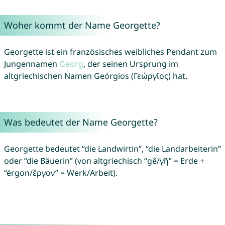
Woher kommt der Name Georgette?
Georgette ist ein französisches weibliches Pendant zum
Jungennamen
Georg
, der seinen Ursprung im
altgriechischen Namen Geórgios (Γεώργῐος) hat.
Was bedeutet der Name Georgette?
Georgette bedeutet “die Landwirtin”, “die Landarbeiterin”
oder “die Bäuerin” (von altgriechisch “gê/γῆ” = Erde +
“érgon/ἔργον” = Werk/Arbeit).