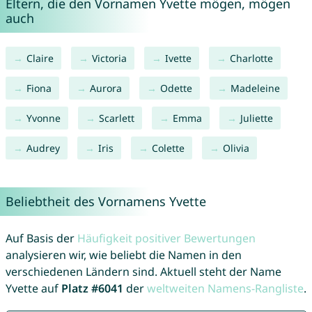
Eltern, die den Vornamen Yvette mögen, mögen
auch
Claire
Victoria
Ivette
Charlotte
Fiona
Aurora
Odette
Madeleine
Yvonne
Scarlett
Emma
Juliette
Audrey
Iris
Colette
Olivia
Beliebtheit des Vornamens Yvette
Auf Basis der
Häufigkeit positiver Bewertungen
analysieren wir, wie beliebt die Namen in den
verschiedenen Ländern sind. Aktuell steht der Name
Yvette auf
Platz #6041
der
weltweiten Namens-Rangliste
.