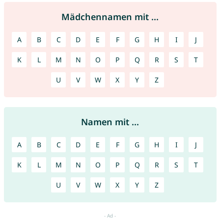
Mädchennamen mit ...
A
B
C
D
E
F
G
H
I
J
K
L
M
N
O
P
Q
R
S
T
U
V
W
X
Y
Z
Namen mit ...
A
B
C
D
E
F
G
H
I
J
K
L
M
N
O
P
Q
R
S
T
U
V
W
X
Y
Z