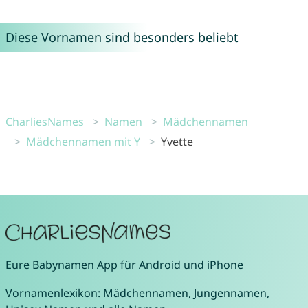
Diese Vornamen sind besonders beliebt
CharliesNames
Namen
Mädchennamen
Mädchennamen mit Y
Yvette
Eure
Babynamen App
für
Android
und
iPhone
Vornamenlexikon:
Mädchennamen
,
Jungennamen
,