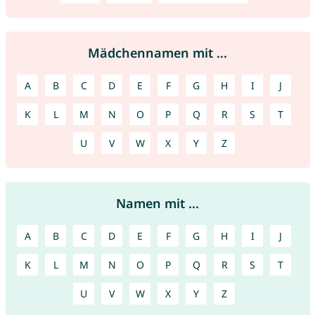
Mädchennamen mit ...
A
B
C
D
E
F
G
H
I
J
K
L
M
N
O
P
Q
R
S
T
U
V
W
X
Y
Z
Namen mit ...
A
B
C
D
E
F
G
H
I
J
K
L
M
N
O
P
Q
R
S
T
U
V
W
X
Y
Z