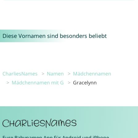
Diese Vornamen sind besonders beliebt
CharliesNames
Namen
Mädchennamen
Mädchennamen mit G
Gracelynn
Eure
Babynamen App
für
Android
und
iPhone