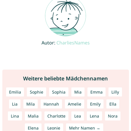
Autor:
CharliesNames
Weitere beliebte Mädchennamen
Emilia
Sophie
Sophia
Mia
Emma
Lilly
Lia
Mila
Hannah
Amelie
Emily
Ella
Lina
Malia
Charlotte
Lea
Lena
Nora
Elena
Leonie
Mehr Namen →