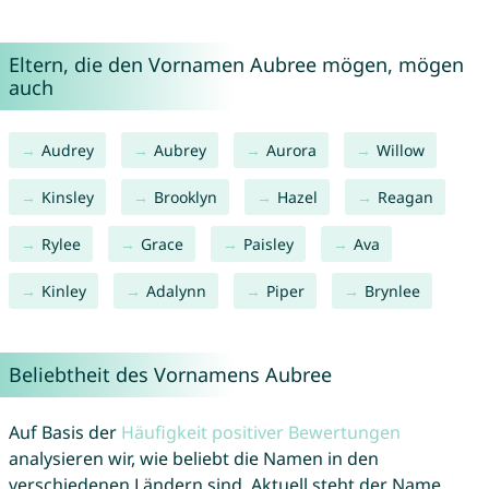
Eltern, die den Vornamen Aubree mögen, mögen
auch
Audrey
Aubrey
Aurora
Willow
Kinsley
Brooklyn
Hazel
Reagan
Rylee
Grace
Paisley
Ava
Kinley
Adalynn
Piper
Brynlee
Beliebtheit des Vornamens Aubree
Auf Basis der
Häufigkeit positiver Bewertungen
analysieren wir, wie beliebt die Namen in den
verschiedenen Ländern sind. Aktuell steht der Name