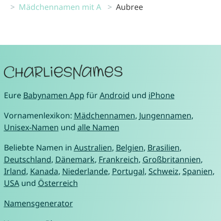
Mädchennamen mit A
Aubree
Eure
Babynamen App
für
Android
und
iPhone
Vornamenlexikon:
Mädchennamen
,
Jungennamen
,
Unisex-Namen
und
alle Namen
Beliebte Namen in
Australien
,
Belgien
,
Brasilien
,
Deutschland
,
Dänemark
,
Frankreich
,
Großbritannien
,
Irland
,
Kanada
,
Niederlande
,
Portugal
,
Schweiz
,
Spanien
,
USA
und
Österreich
Namensgenerator