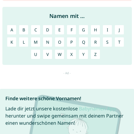
Namen mit ...
A
B
C
D
E
F
G
H
I
J
K
L
M
N
O
P
Q
R
S
T
U
V
W
X
Y
Z
Finde weitere schöne Vornamen!
Lade dir jetzt unsere kostenlose
Babynamen App
herunter und swipe gemeinsam mit deinem Partner
einen wunderschönen Namen!