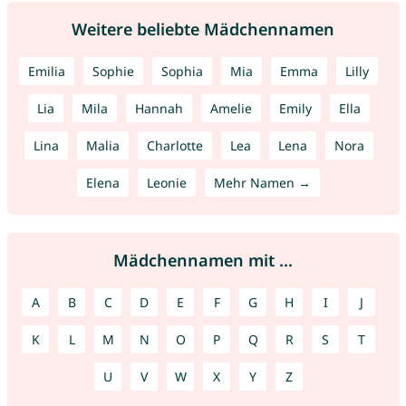
Weitere beliebte Mädchennamen
Emilia
Sophie
Sophia
Mia
Emma
Lilly
Lia
Mila
Hannah
Amelie
Emily
Ella
Lina
Malia
Charlotte
Lea
Lena
Nora
Elena
Leonie
Mehr Namen →
Mädchennamen mit ...
A
B
C
D
E
F
G
H
I
J
K
L
M
N
O
P
Q
R
S
T
U
V
W
X
Y
Z