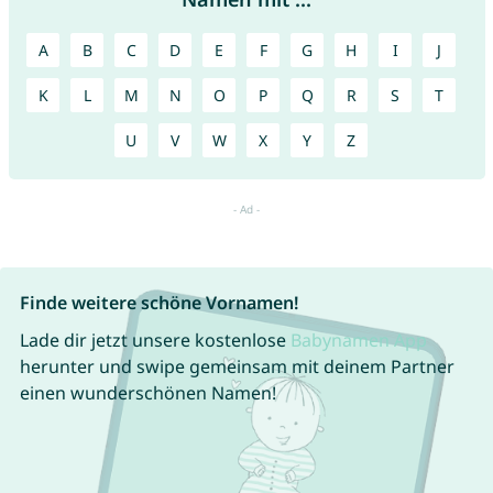
A
B
C
D
E
F
G
H
I
J
K
L
M
N
O
P
Q
R
S
T
U
V
W
X
Y
Z
Finde weitere schöne Vornamen!
Lade dir jetzt unsere kostenlose
Babynamen App
herunter und swipe gemeinsam mit deinem Partner
einen wunderschönen Namen!