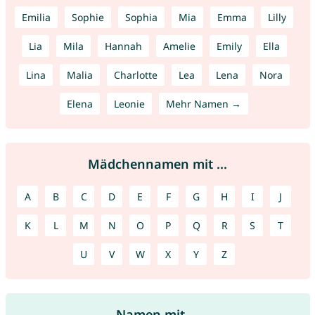
Emilia
Sophie
Sophia
Mia
Emma
Lilly
Lia
Mila
Hannah
Amelie
Emily
Ella
Lina
Malia
Charlotte
Lea
Lena
Nora
Elena
Leonie
Mehr Namen →
Mädchennamen mit ...
A
B
C
D
E
F
G
H
I
J
K
L
M
N
O
P
Q
R
S
T
U
V
W
X
Y
Z
Namen mit ...